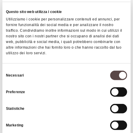
40-130 euro
Questo sito web utilizza i cookie
Cards accepted
Utilizziamo i cookie per personalizzare contenuti ed annunci, per
Bancomat, Mastercard, Visa
fornire funzionalità dei social media e per analizzare il nostro
traffico. Condividiamo inoltre informazioni sul modo in cui utilizzi il
nostro sito con i nostri partner che si occupano di analisi dei dati
Animals accepted
web, pubblicità e social media, i quali potrebbero combinarle con
altre informazioni che hai fornito loro o che hanno raccolto dal tuo
cats, dogs, birds
utilizzo dei loro servizi.
Selezione
Necessari
del
Images
consenso
Preferenze
Statistiche
Marketing