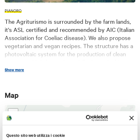
PIANORO
The Agriturismo is surrounded by the farm lands,
it's ASL certified and recommended by AIC (Italian
Association for Coeliac disease). We also propose
vegetarian and vegan recipes. The structure has a
photovoltaic system for the production of clean
energy and it is located on a hillock overlooking
the lush Val di Zena, 20 km far from Bologna city
Show more
centre. Il Poggiolo features brand new rooms,
equipped with all comforts and a panoramic
Map
terrace. There is a field archery, and we are in the
border of "Parco dei Gessi" e the "Riserva del
Contrafforte Pliocenico", perfect for trekking or
+
mountain bike tours. Close to the structure the
−
Etruscans and Celtic excavation of Monte Bibele.
Questo sito web utilizza i cookie