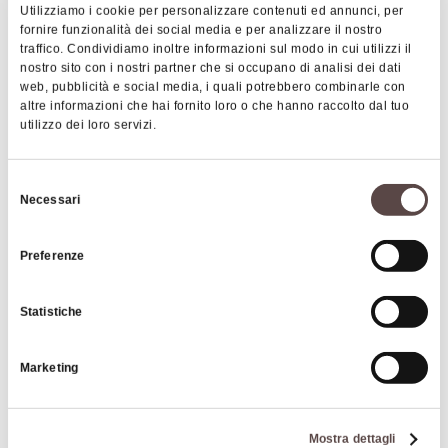
Utilizziamo i cookie per personalizzare contenuti ed annunci, per
fornire funzionalità dei social media e per analizzare il nostro
traffico. Condividiamo inoltre informazioni sul modo in cui utilizzi il
nostro sito con i nostri partner che si occupano di analisi dei dati
web, pubblicità e social media, i quali potrebbero combinarle con
altre informazioni che hai fornito loro o che hanno raccolto dal tuo
utilizzo dei loro servizi.
|
©
contributors ©
Leaflet
OpenStreetMap
CARTO
Selezione
Necessari
del
Agriturismo Il Poggiolo
consenso
Via Gorgognano, 4
Preferenze
40065 Pianoro
Statistiche
HOW TO GET THERE
Marketing
Details
Mostra dettagli