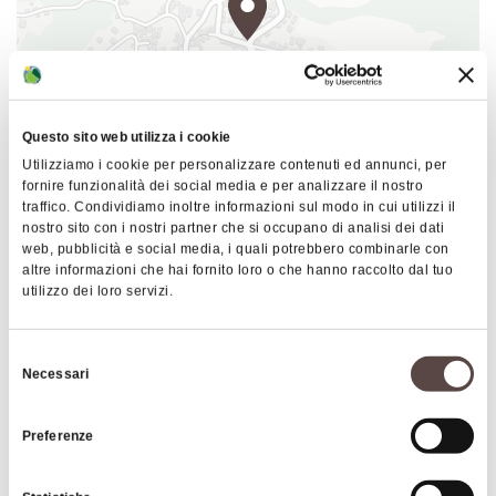
Questo sito web utilizza i cookie
Utilizziamo i cookie per personalizzare contenuti ed annunci, per
fornire funzionalità dei social media e per analizzare il nostro
|
©
contributors ©
Leaflet
OpenStreetMap
CARTO
traffico. Condividiamo inoltre informazioni sul modo in cui utilizzi il
nostro sito con i nostri partner che si occupano di analisi dei dati
Antica locanda "La posta"
web, pubblicità e social media, i quali potrebbero combinarle con
Via Roma 95
altre informazioni che hai fornito loro o che hanno raccolto dal tuo
utilizzo dei loro servizi.
40041 Gaggio Montano
HOW TO GET THERE
Selezione
Necessari
del
consenso
Preferenze
Details