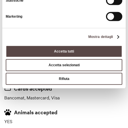
Statistiche
CIN code
Marketing
IT037027A16YK35JYD
Services
Mostra dettagli
WE PROVIDE BOOKING AND INTERNAL CATERING
SERVICE WITH TRADITIONAL CUISINE
Accetta tutti
Price
Accetta selezionati
45/110
Rifiuta
Cards accepted
Bancomat, Mastercard, Visa
Animals accepted
YES