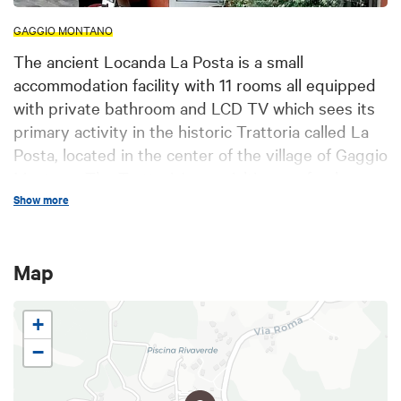
GAGGIO MONTANO
The ancient Locanda La Posta is a small
accommodation facility with 11 rooms all equipped
with private bathroom and LCD TV which sees its
primary activity in the historic Trattoria called La
Posta, located in the center of the village of Gaggio
Montano. The Trattoria's specialties are fresh
pasta, rigorously handmade such as tortellini,
Show more
tortelloni, baked lasagna and much more.
Map
+
−