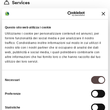
Services
Located a few steps from the town center, it has a large
private garden and parking, rooms with bathroom, lift, full
wifi coverage, typical cuisine,
Questo sito web utilizza i cookie
Utilizziamo i cookie per personalizzare contenuti ed annunci, per
Price
fornire funzionalità dei social media e per analizzare il nostro
-
traffico. Condividiamo inoltre informazioni sul modo in cui utilizzi il
nostro sito con i nostri partner che si occupano di analisi dei dati
web, pubblicità e social media, i quali potrebbero combinarle con
Cards accepted
altre informazioni che hai fornito loro o che hanno raccolto dal tuo
utilizzo dei loro servizi.
Bancomat, Mastercard, Visa
Selezione
Necessari
del
consenso
Images
Preferenze
Statistiche