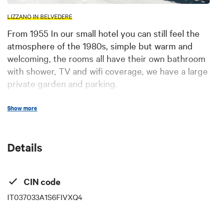
LIZZANO IN BELVEDERE
From 1955 In our small hotel you can still feel the
atmosphere of the 1980s, simple but warm and
welcoming, the rooms all have their own bathroom
with shower, TV and wifi coverage, we have a large
private garden and parking.
You will have the opportunity to walk through
Show more
villages and paths immersed in the woods and
then arrive where the vegetation gives way to
incredible views.
Details
CIN code
IT037033A1S6FIVXQ4