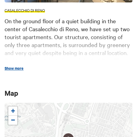
CASALECCHIO DI RENO
On the ground floor of a quiet building in the
center of Casalecchio di Reno, we have set up two
tourist apartments. Our structure, consisting of
only three apartments, is surrounded by greenery
and very quiet despite being in a central location.
Parking is free right in front of the building. The
owners (that's us!) live on the upper floor and are
Show more
at your disposal for any needs, advice or guidance.
Our apartments, renovated in 2020, have been
Map
carefully furnished and decorated with attention to
detail, using family antique furniture to create a
welcoming and comfortable environment.
+
−