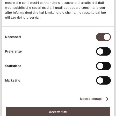
nostro sito con i nostri partner che si occupano di analisi dei dati
CIN code
web, pubblicità e social media, i quali potrebbero combinarle con
altre informazioni che hai fornito loro o che hanno raccolto dal tuo
IT037011B4EYMIC2N8
utilizzo dei loro servizi.
Services
Selezione
Necessari
Sheets, towels, Wi-Fi, and kitchen facilities are all included
del
in your stay.
consenso
Preferenze
Price
Based on the number of people
Statistiche
Subject to tourist tax
Marketing
Tourist tax
Mostra dettagli
Accetta tutti