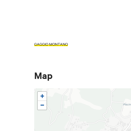
GAGGIO MONTANO
Map
+
−