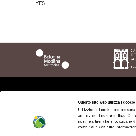
YES
Who we are
The t
Questo sito web utilizza i cookie
Bolog
Where we are
Utilizziamo i cookie per personal
Bolog
analizzare il nostro traffico. Con
Getting here
Territ
nostri partner che si occupano di
Contacts
combinarle con altre informazioni
Appen