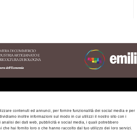
erritory of the Appennino
nese area
izzare contenuti ed annunci, per fornire funzionalità dei social media e per
na-Modena Tourist
dividiamo inoltre informazioni sul modo in cui utilizzi il nostro sito con i
Privacy policy
Cook
ory
 analisi dei dati web, pubblicità e social media, i quali potrebbero
 che hai fornito loro o che hanno raccolto dal tuo utilizzo dei loro servizi.
nino Slow - viaggiatori
© Città metropolitan