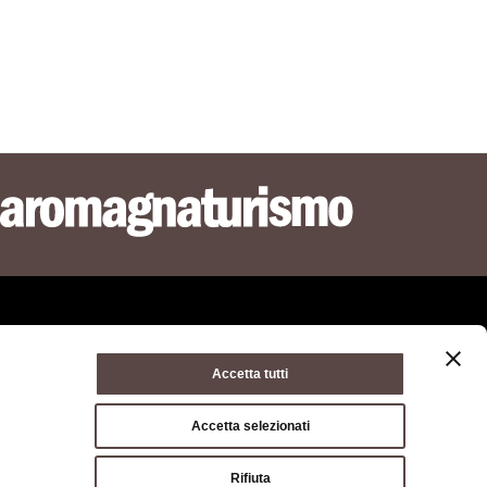
Accetta tutti
ie policy
Terms of use
Terms of purchase
Accetta selezionati
a di Bologna, Via Zamboni, 13 40126 Bologna - VAT/Tax code
Rifiuta