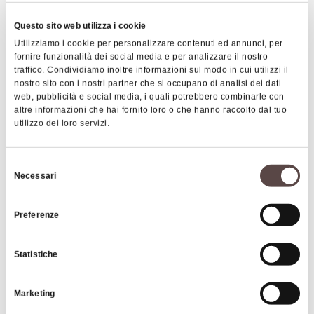
|
©
contributors ©
Leaflet
OpenStreetMap
CARTO
Questo sito web utilizza i cookie
Utilizziamo i cookie per personalizzare contenuti ed annunci, per
Locanda 3 Virtù
fornire funzionalità dei social media e per analizzare il nostro
Via Ponte Albano 97
traffico. Condividiamo inoltre informazioni sul modo in cui utilizzi il
40037 Sasso Marconi
nostro sito con i nostri partner che si occupano di analisi dei dati
web, pubblicità e social media, i quali potrebbero combinarle con
altre informazioni che hai fornito loro o che hanno raccolto dal tuo
HOW TO GET THERE
utilizzo dei loro servizi.
Selezione
Necessari
Details
del
consenso
Preferenze
CIN code
IT037057B4KCT7YVVU
Statistiche
Services
Marketing