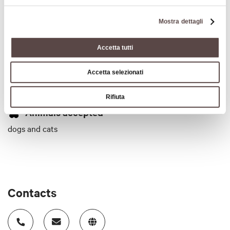
breakfast and lunch
Mostra dettagli
Price
55/80
Accetta tutti
Cards accepted
Accetta selezionati
Bancomat, Mastercard, Visa, American Express
Rifiuta
Animals accepted
dogs and cats
Contacts