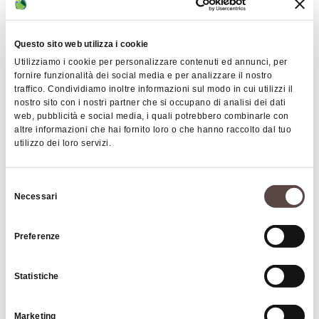
Questo sito web utilizza i cookie
Utilizziamo i cookie per personalizzare contenuti ed annunci, per
fornire funzionalità dei social media e per analizzare il nostro
traffico. Condividiamo inoltre informazioni sul modo in cui utilizzi il
nostro sito con i nostri partner che si occupano di analisi dei dati
web, pubblicità e social media, i quali potrebbero combinarle con
FROM
€ 15
altre informazioni che hai fornito loro o che hanno raccolto dal tuo
utilizzo dei loro servizi.
Mongiorgio Castle - A journey among villas
and castles
Selezione
Necessari
MONTE SAN PIETRO
del
consenso
Preferenze
CARD
Statistiche
Marketing