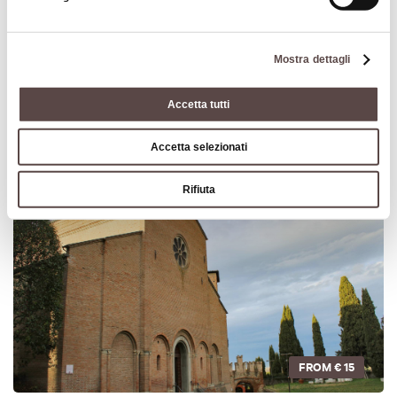
Mostra dettagli
FROM
€ 30
Accetta tutti
eXtraBO Gift Card
Accetta selezionati
Rifiuta
ACTIVITY
FROM
€ 15