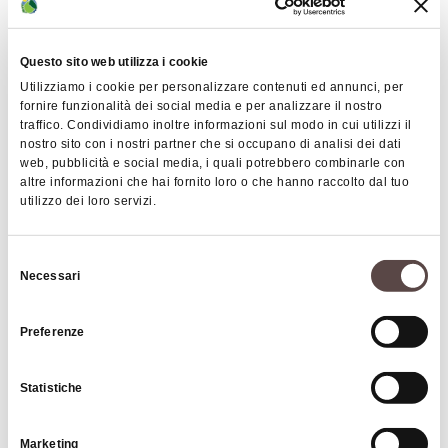
Questo sito web utilizza i cookie
Utilizziamo i cookie per personalizzare contenuti ed annunci, per
fornire funzionalità dei social media e per analizzare il nostro
traffico. Condividiamo inoltre informazioni sul modo in cui utilizzi il
nostro sito con i nostri partner che si occupano di analisi dei dati
web, pubblicità e social media, i quali potrebbero combinarle con
FROM
€ 15
altre informazioni che hai fornito loro o che hanno raccolto dal tuo
utilizzo dei loro servizi.
Bentivoglio Fortress – A journey among
Villas and Castles
Selezione
Necessari
VALSAMOGGIA
del
consenso
Preferenze
CARD
Statistiche
Marketing