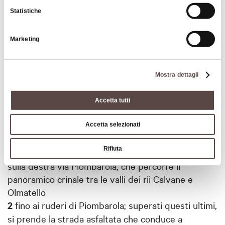
tipiche di questi ambienti. Ampi panorami sulle valli
Statistiche
dei torrenti Idice e Quaderna. Tra le località di
interesse storico e archeologico che si incontrano
Marketing
lungo il percorso merita una particolare menzione
la località di
Ciagnano
, bel punto panoramico sui
calanchi del Passo della Badessa e la
Pieve di
Mostra dettagli
Pastino
in posizione dominante sulla pianura.
Accetta tutti
Dal parcheggio della chiesa di Castel de’ Britti
Accetta selezionati
Rifiuta
1
si sale lungo la strada asfaltata e poi si incontra
sulla destra via Piombarola, che percorre il
panoramico crinale tra le valli dei rii Calvane e
Olmatello
2
fino ai ruderi di Piombarola; superati questi ultimi,
si prende la strada asfaltata che conduce a