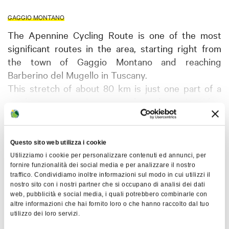
GAGGIO MONTANO
The Apennine Cycling Route is one of the most
significant routes in the area, starting right from
the town of Gaggio Montano and reaching
Barberino del Mugello in Tuscany.
This stretch of about 80 km is just one part of a
much more extensive route, along the entire ridge
of the Apennines, which runs in 44 stages, for 3100
Show more
km, affecting 26 parks and protected areas and
crossing 14 Italian regions from Liguria to the
Questo sito web utilizza i cookie
Map
Madonie Mountains in Sicily. The Apennine Cycling
Utilizziamo i cookie per personalizzare contenuti ed annunci, per
Route aims to map and mark the entire route
fornire funzionalità dei social media e per analizzare il nostro
traffico. Condividiamo inoltre informazioni sul modo in cui utilizzi il
through secondary roads along the Apennines. It
+
nostro sito con i nostri partner che si occupano di analisi dei dati
also aims to create rest stops, strengthen the
web, pubblicità e social media, i quali potrebbero combinarle con
−
altre informazioni che hai fornito loro o che hanno raccolto dal tuo
receptivity of the municipalities involved, and
utilizzo dei loro servizi.
provide information points and facilities for bicycle