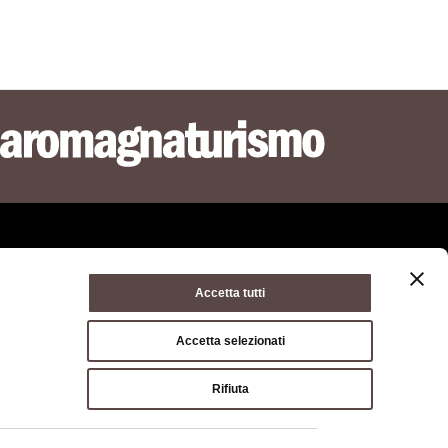
Accetta tutti
ie policy
Terms of use
Terms of purchase
Accetta selezionati
a di Bologna, Via Zamboni, 13 40126 Bologna - VAT/Tax code
Rifiuta
hone
051 659 8111
- Certified mail:
opolitana.bo.it