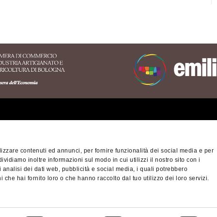
 white truffle of Savigno particularly
erritory of the Appennino
nese area
izzare contenuti ed annunci, per fornire funzionalità dei social media e per
na-Modena Tourist
dividiamo inoltre informazioni sul modo in cui utilizzi il nostro sito con i
Privacy policy
Cook
ory
 analisi dei dati web, pubblicità e social media, i quali potrebbero
 che hai fornito loro o che hanno raccolto dal tuo utilizzo dei loro servizi.
nino Slow - viaggiatori
© Città metropolitan
altra montagna
03428581205 Telep
cm.bo@cert.cittametr