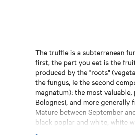
The truffle is a subterranean f
first, the part you eat is the fr
produced by the "roots" (vegetat
the fungus, ie the second comp
magnatum): the most valuable, pa
Bolognesi, and more generally f
Mature between September and 
black poplar and white, white wi
and black. And 'yellow ocher and