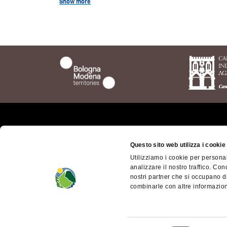
Show more
garlic and Parmesan cheese. The
taste is distinct and pleasing.
Who we are
The t
Questo sito web utilizza i cookie
Bolog
Where we are
Utilizziamo i cookie per personal
Bolog
analizzare il nostro traffico. Con
Getting here
Territ
nostri partner che si occupano di
Contacts
combinarle con altre informazioni
Appen
dell'