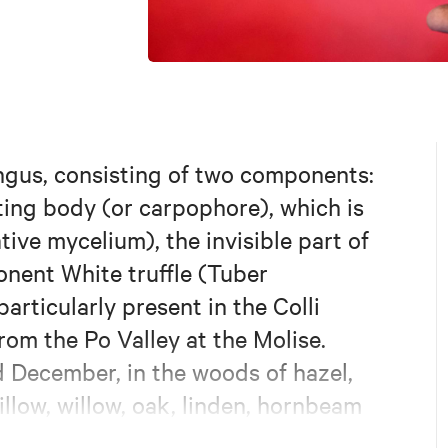
ungus, consisting of two components:
uiting body (or carpophore), which is
ive mycelium), the invisible part of
onent White truffle (Tuber
rticularly present in the Colli
rom the Po Valley at the Molise.
December, in the woods of hazel,
llow, willow, oak, linden, hornbeam
 intensely fragrant with hints of