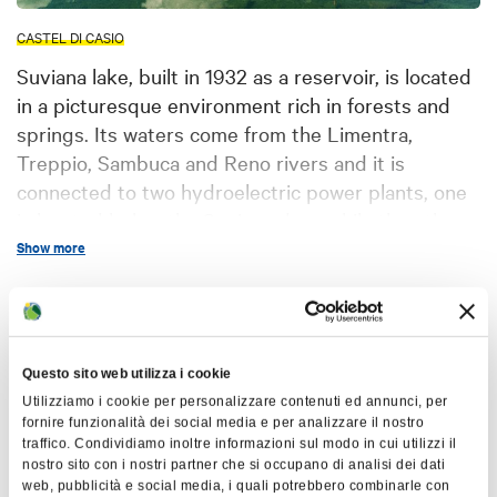
CASTEL DI CASIO
Suviana lake, built in 1932 as a reservoir, is located
in a picturesque environment rich in forests and
springs. Its waters come from the Limentra,
Treppio, Sambuca and Reno rivers and it is
connected to two hydroelectric power plants, one
is located below the Suviana dam, while the other
was built along the shores of the lake, precisely in
Show more
Bargi.
Immersed in the territory of the
Suviana and
Map
Brasimone Lakes Regional Park
, it offers a route
marked by the C.A.I. that allows a complete tour,
Questo sito web utilizza i cookie
+
passing through various points of interest.
Utilizziamo i cookie per personalizzare contenuti ed annunci, per
fornire funzionalità dei social media e per analizzare il nostro
−
In addition to hydroelectric power generation, the
traffico. Condividiamo inoltre informazioni sul modo in cui utilizzi il
nostro sito con i nostri partner che si occupano di analisi dei dati
lake is suitable for bathing activities and water
web, pubblicità e social media, i quali potrebbero combinarle con