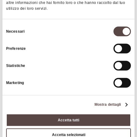
sports such as windsurfing, sailing and rowing,
altre informazioni che hai fornito loro o che hanno raccolto dal tuo
despite strict bathing regulations. With several pic
utilizzo dei loro servizi.
nic areas, it is a popular weekend destination for
nature lovers.
Selezione
Necessari
del
consenso
Preferenze
|
©
contributors ©
Leaflet
OpenStreetMap
CARTO
Suviana Lake
Statistiche
Marketing
HOW TO GET THERE
Mostra dettagli
Interests
Accetta tutti
Accetta selezionati