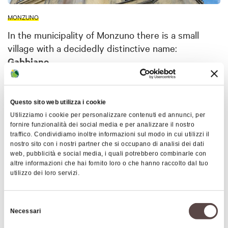
MONZUNO
In the municipality of Monzuno there is a small
village with a decidedly distinctive name:
Gabbiano
.
Here, in addition to some houses built in stone as
per tradition and a recently restored spring, you
Questo sito web utilizza i cookie
can admire a church with unusual architecture for a
Show more
Utilizziamo i cookie per personalizzare contenuti ed annunci, per
mountain village.
fornire funzionalità dei social media e per analizzare il nostro
In fact, the building, dedicated to
San Giacomo
, is
traffico. Condividiamo inoltre informazioni sul modo in cui utilizzi il
nostro sito con i nostri partner che si occupano di analisi dei dati
quite large and enriched by tall spires, reminiscent
Map
web, pubblicità e social media, i quali potrebbero combinarle con
of the forms of the Gothic style typical of famous
altre informazioni che hai fornito loro o che hanno raccolto dal tuo
utilizzo dei loro servizi.
cathedrals: these soaring elements give an
+
unexpected grandeur to the church. The church's
−
earliest layout dates back to the late 1300s, while
Selezione
Necessari
its present neo-Gothic appearance is the result of
del
consenso