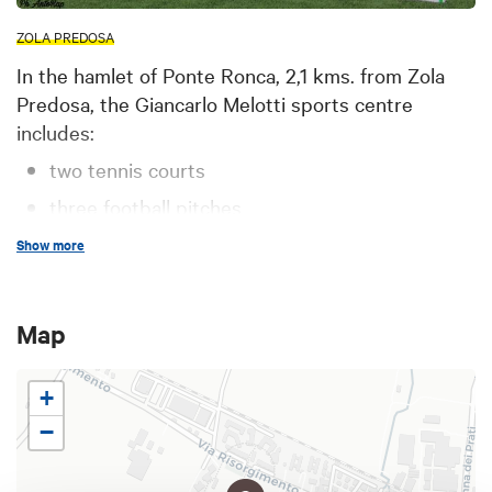
ZOLA PREDOSA
In the hamlet of Ponte Ronca, 2,1 kms. from Zola
Predosa, the Giancarlo Melotti sports centre
includes:
two tennis courts
three football pitches
two bowling alleys
Show more
an outdoor surface for roller skating useful also
for futsal, basketball and volleyball
Map
+
−