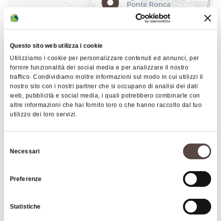
Questo sito web utilizza i cookie
Utilizziamo i cookie per personalizzare contenuti ed annunci, per
fornire funzionalità dei social media e per analizzare il nostro
traffico. Condividiamo inoltre informazioni sul modo in cui utilizzi il
nostro sito con i nostri partner che si occupano di analisi dei dati
|
©
contributors ©
Leaflet
OpenStreetMap
CARTO
web, pubblicità e social media, i quali potrebbero combinarle con
altre informazioni che hai fornito loro o che hanno raccolto dal tuo
Giancarlo Melotti sports centre
utilizzo dei loro servizi.
Via Matilde di Canossa 2
40069 Zola Predosa
Selezione
Necessari
del
HOW TO GET THERE
consenso
Preferenze
Interests
Statistiche