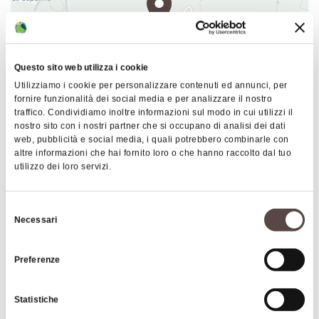
advisable to wear sport shoes that cover feet.
Questo sito web utilizza i cookie
Utilizziamo i cookie per personalizzare contenuti ed annunci, per
fornire funzionalità dei social media e per analizzare il nostro
traffico. Condividiamo inoltre informazioni sul modo in cui utilizzi il
nostro sito con i nostri partner che si occupano di analisi dei dati
|
©
contributors ©
Leaflet
OpenStreetMap
CARTO
web, pubblicità e social media, i quali potrebbero combinarle con
Triton's Park
altre informazioni che hai fornito loro o che hanno raccolto dal tuo
utilizzo dei loro servizi.
Via S. Pietro 70
40063 Monghidoro
Selezione
Necessari
HOW TO GET THERE
del
consenso
Preferenze
Timetables
Statistiche