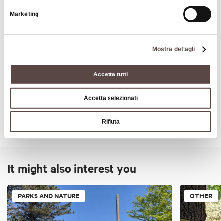
Marketing
Open:
10:00-19:00 (Ticket counter closes at 17:00)
From June to September
Mostra dettagli
Contacts
Accetta tutti
Accetta selezionati
Rifiuta
It might also interest you
PARKS AND NATURE
OTHER