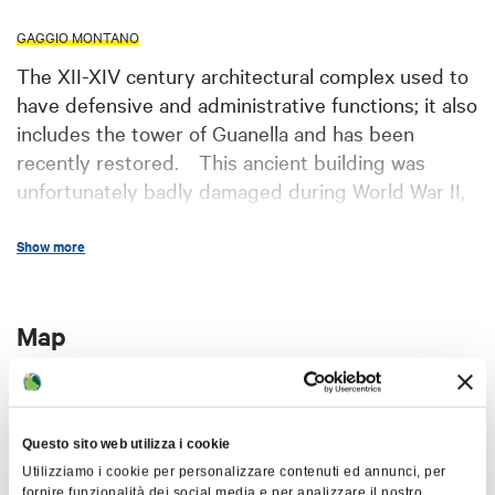
GAGGIO MONTANO
The XII-XIV century architectural complex used to
have defensive and administrative functions; it also
includes the tower of Guanella and has been
recently restored. This ancient building was
unfortunately badly damaged during World War II,
but further renovation prevented its collapse.
Show more
The tower has very interesting features, such as
doors and windows (some of which currently
blocked by bricks) and a coat of arms with two
Map
hands that hold each other. The tower also
included a palace with battlements and with a
+
prison; it is possible that in the Middle Ages this
building might have housed the justice palace
−
Questo sito web utilizza i cookie
during the reign of Matilde of Canossa.
Utilizziamo i cookie per personalizzare contenuti ed annunci, per
fornire funzionalità dei social media e per analizzare il nostro