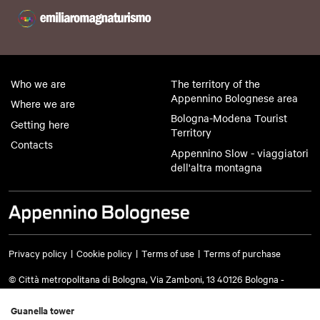
Who we are
The territory of the
Appennino Bolognese area
Where we are
Bologna-Modena Tourist
Getting here
Territory
Contacts
Appennino Slow - viaggiatori
dell'altra montagna
Privacy policy
Cookie policy
Terms of use
Terms of purchase
© Città metropolitana di Bologna, Via Zamboni, 13 40126 Bologna -
VAT/Tax code 03428581205 Telephone
051 659 8111
- Certified mail:
cm.bo@cert.cittametropolitana.bo.it
Guanella tower