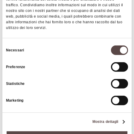
traffico. Condividiamo inoltre informazioni sul modo in cui utilizzi il
nostro sito con i nostri partner che si occupano di analisi dei dati
web, pubblicità e social media, i quali potrebbero combinarle con
altre informazioni che hai fornito loro o che hanno raccolto dal tuo
utilizzo dei loro servizi.
Selezione
Necessari
del
|
©
contributors ©
Leaflet
OpenStreetMap
CARTO
consenso
Guanella tower
Preferenze
40041 Gaggio Montano
Statistiche
HOW TO GET THERE
Marketing
Interests
Mostra dettagli