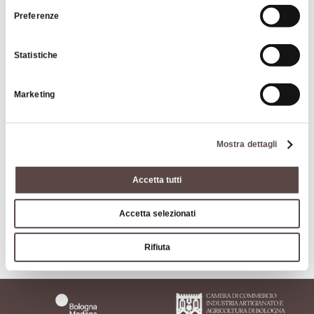
Preferenze
Statistiche
Marketing
|
©
contributors ©
Leaflet
OpenStreetMap
CARTO
Mostra dettagli
Mongiorgio castle
Via Mongiorgio 40
Accetta tutti
40050 Monte San Pietro
Accetta selezionati
HOW TO GET THERE
Rifiuta