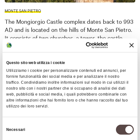
MONTE SAN PIETRO
The Mongiorgio Castle complex dates back to 993
AD and is located on the hills of Monte San Pietro.
It consists of two churches, a tower, the castle
itself, a bell tower, and a drawbridge. Over the
centuries, the buildings have undergone
modifications and expansions, as evidenced by the
Questo sito web utilizza i cookie
Renaissance stucco work still visible in one of the
Show more
Utilizziamo i cookie per personalizzare contenuti ed annunci, per
churches.
fornire funzionalità dei social media e per analizzare il nostro
traffico. Condividiamo inoltre informazioni sul modo in cui utilizzi il
The entire complex is suffering from the passage
nostro sito con i nostri partner che si occupano di analisi dei dati
Map
web, pubblicità e social media, i quali potrebbero combinarle con
of time: despite this, all buildings are protected by
altre informazioni che hai fornito loro o che hanno raccolto dal tuo
the Superintendence of Cultural Heritage, and
utilizzo dei loro servizi.
+
guided tours and musical events are organized to
raise funds for the permanent restoration of this
−
Selezione
medieval complex.
Necessari
del
consenso