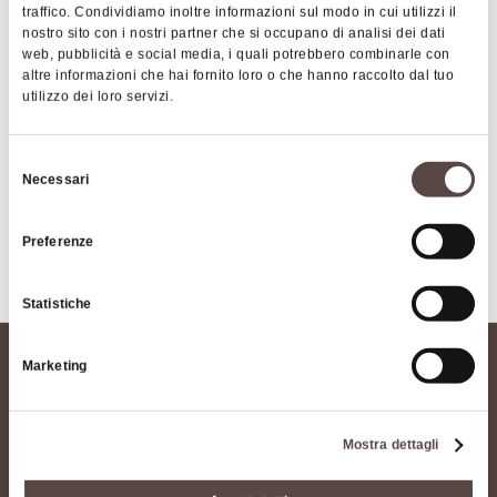
traffico. Condividiamo inoltre informazioni sul modo in cui utilizzi il
nostro sito con i nostri partner che si occupano di analisi dei dati
ALTO RENO TERME
web, pubblicità e social media, i quali potrebbero combinarle con
Beltaine
era la grande "Festa di Primavera" dei
altre informazioni che hai fornito loro o che hanno raccolto dal tuo
utilizzo dei loro servizi.
Celti e il simbolo della rinascita della natura era
identificato nel Nodo dell'Amante riportato
sull'etichetta della birra.
Selezione
Necessari
del
La
birra di castagne
di Granaglione rappresenta il
consenso
frutto di diversi anni di ricerca per ottenere un
Preferenze
Mostra altro
prodotto che identifichi il suo territorio di origine.
Nel 2004, viene data la possibilità al pubblico di
Statistiche
assaggiare una bevanda con forte identità e
carattere. Oltre alle castagne, a seconda della
Marketing
ricetta, sono stati introdotti altri ingredienti con lo
scopo di rendere la bevanda il risultato della
lavorazione di materie prime autoctone. Il ginepro
Mostra dettagli
caratterizza i monti che circondano Granaglione e
l'antica varietà di frumento versata per produrre "la