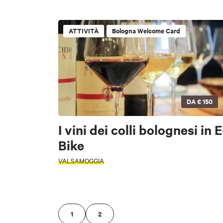
Alto Reno Terme
ZONA
Castiglione dei Pep
ATTIVITÀ
Bologna Welcome Card
San Lazzaro di Sav
Marzabotto
Alto Reno Terme
Ozzano dell'Emilia
Sasso Marconi
DA
€ 150
Cancella filtri
I vini dei colli bolognesi in E
Bike
Cancella filtri
VALSAMOGGIA
1
2