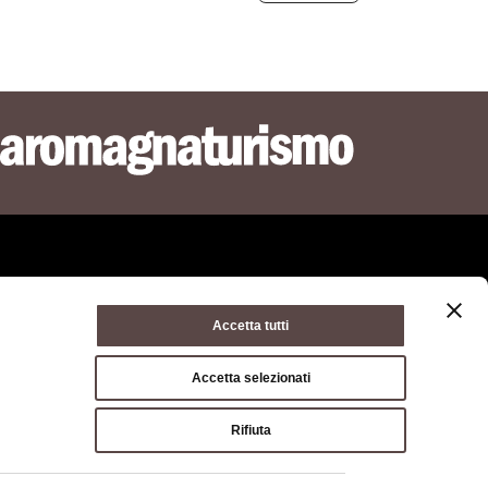
Accetta tutti
ie policy
Condizioni di utilizzo
Condizioni di vendita
Accetta selezionati
a di Bologna, Via Zamboni, 13 40126 Bologna - Codice
Rifiuta
03428581205 Centralino
051 659 8111
- Posta certificata:
opolitana.bo.it