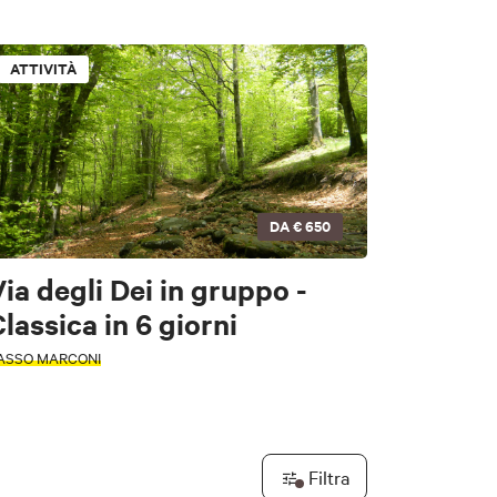
l Di Casio
Loiano
ATTIVITÀ
a
Leaflet
|
©
OpenStreetMap
contributors ©
CARTO
DA
€ 650
LICA FILTRI
ia degli Dei in gruppo -
lassica in 6 giorni
LICA FILTRI
ASSO MARCONI
Filtra