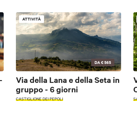
Camugnano
Casalecchio di Reno
Castel D'Aiano
Caste
oli
Gaggio Montano
Grizzana Morandi
Lizzano In Belvedere
ATTIVITÀ
ena
Monte San Pietro
Castiglione dei Pepoli
Sasso Marconi
Monghidoro
Monte San Pietro
Monterenzio
Monzuno
Valsamoggia
Monghidoro
Pianoro
San Benedetto Val di Sambro
San Lazzaro di Saven
Valsamoggia
Vergato
Zola Predosa
DA
€ 565
APP
-
Via della Lana e della Seta in
V
gruppo - 6 giorni
C
APP
CASTIGLIONE DEI PEPOLI
S