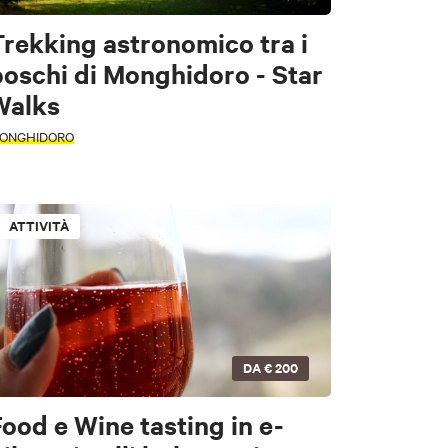
rekking astronomico tra i
boschi di Monghidoro - Star
Walks
ONGHIDORO
ATTIVITÀ
DA
€ 200
ood e Wine tasting in e-