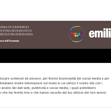
ritorio dell'Appennino
nese
izzare contenuti ed annunci, per fornire funzionalità dei social media e per
orio Turistico Bologna-
Privacy policy
Cook
dividiamo inoltre informazioni sul modo in cui utilizzi il nostro sito con i
na
 analisi dei dati web, pubblicità e social media, i quali potrebbero
ibilità
 che hai fornito loro o che hanno raccolto dal tuo utilizzo dei loro servizi.
© Città metropolitan
fiscale/Partita IVA 
nino Slow - viaggiatori
cm.bo@cert.cittametr
altra montagna