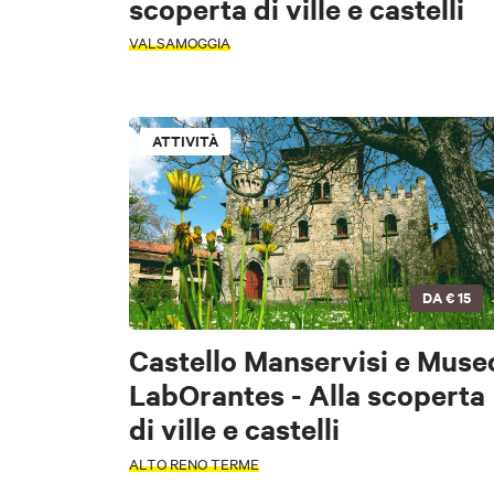
scoperta di ville e castelli
−
TIPOLOGIA
VALSAMOGGIA
PAROLA
FILTRI
ATTIVITÀ
Accessibile
TIPOLOGIA
ATTIVITÀ
INTERESSI
DA
€ 15
INTERESSI
Castello Manservisi e Muse
Arte e Cultura
Eno
LabOrantes - Alla scoperta
di ville e castelli
ZONA
Arte e Cultura
Na
ALTO RENO TERME