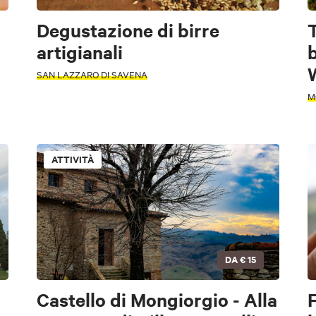
Degustazione di birre
T
artigianali
SAN LAZZARO DI SAVENA
M
ATTIVITÀ
riodo
DA
€ 15
riodo
Castello di Mongiorgio - Alla
F