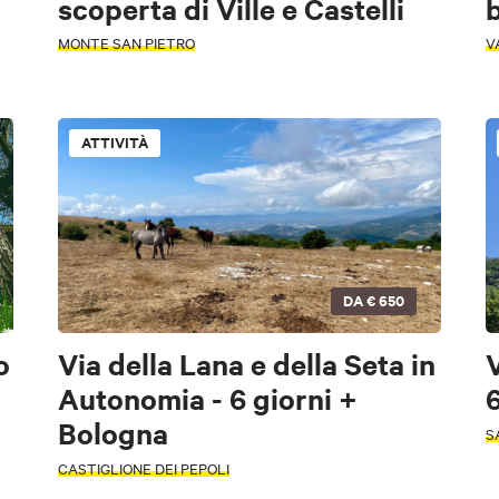
scoperta di Ville e Castelli
b
MONTE SAN PIETRO
V
ATTIVITÀ
Sale congressuali
CARD
DA
€ 650
o
Via della Lana e della Seta in
V
gastronomia
Musica e
Natura e Oasi
Lifestyle
Sport e Mot
Autonomia - 6 giorni +
6
Spettacolo
Bologna
S
tura e Oasi
Musica e
Enogastronomia
Sport e Motori
Lifestyl
CASTIGLIONE DEI PEPOLI
Spettacolo