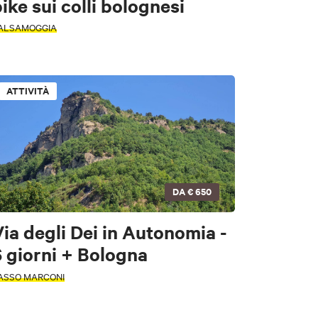
ike sui colli bolognesi
ALSAMOGGIA
ATTIVITÀ
DA
€ 650
ia degli Dei in Autonomia -
ori
 giorni + Bologna
ASSO MARCONI
e