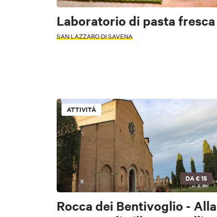
Laboratorio di pasta fresca
SAN LAZZARO DI SAVENA
ATTIVITÀ
PERIODO
Seleziona un pe
DA
€ 15
PERIODO
Seleziona un pe
Rocca dei Bentivoglio - Alla
+