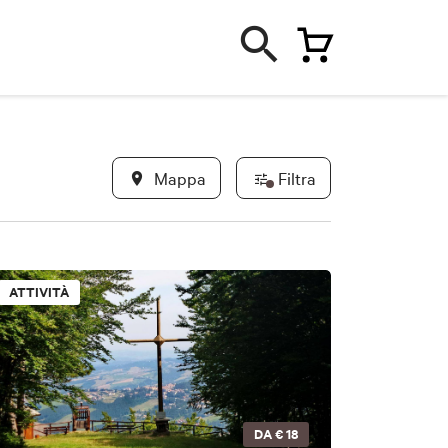
Mappa
Filtra
ATTIVITÀ
DA
€ 18