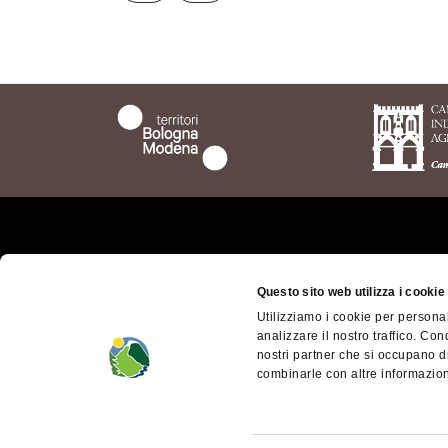
Chi siamo
Il ter
bolog
Questo sito web utilizza i cookie
Dove siamo
Utilizziamo i cookie per personal
Territ
Come arrivare
analizzare il nostro traffico. Con
Mode
nostri partner che si occupano di
Contatti
Access
combinarle con altre informazioni
Facebook
Appen
Instagram
dell'