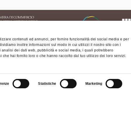
izzare contenuti ed annunci, per fornire funzionalità dei social media e per
dividiamo inoltre informazioni sul modo in cui utilizzi il nostro sito con i
 analisi dei dati web, pubblicità e social media, i quali potrebbero
 che hai fornito loro o che hanno raccolto dal tuo utilizzo dei loro servizi.
ritorio dell'Appennino
nese
orio Turistico Bologna-
Privacy policy
Cook
renze
Statistiche
Marketing
na
ibilità
© Città metropolitan
fiscale/Partita IVA 
nino Slow - viaggiatori
cm.bo@cert.cittametr
altra montagna