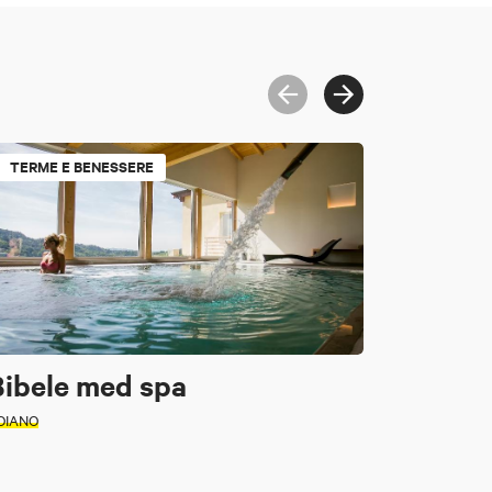
TERME E BENESSERE
Bibele med spa
OIANO