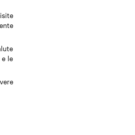
isite
ente
alute
 e le
vere