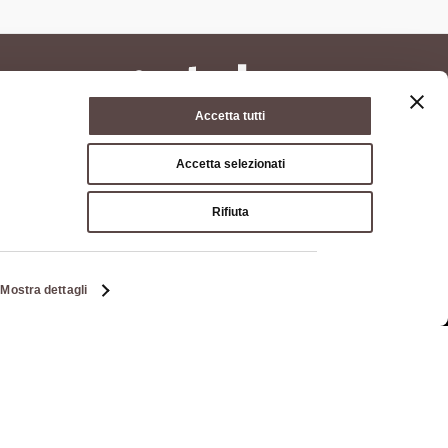
Accetta tutti
Accetta selezionati
Rifiuta
ie policy
Condizioni di utilizzo
Condizioni di vendita
Mostra dettagli
a di Bologna, Via Zamboni, 13 40126 Bologna - Codice
03428581205 Centralino
051 659 8111
- Posta certificata:
opolitana.bo.it