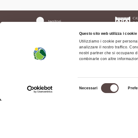
Questo sito web utilizza i cookie
Utilizziamo i cookie per personal
analizzare il nostro traffico. Con
nostri partner che si occupano di
combinarle con altre informazioni
Chi siamo
Il ter
bolog
Dove siamo
Territ
Selezione
Come arrivare
Necessari
Prefe
Mode
del
Contatti
Access
consenso
Facebook
Appen
Instagram
dell'