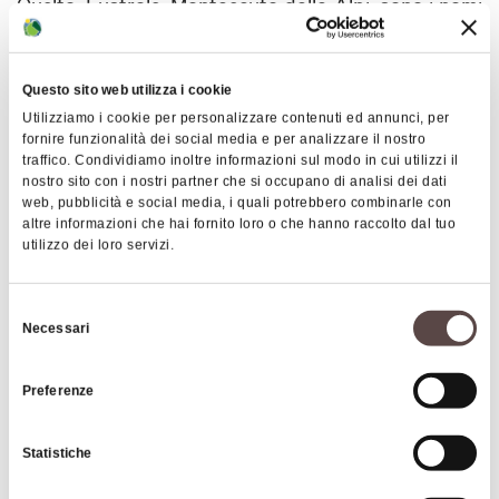
Qualto, Lustrola, Monteacuto delle Alpi, sono i nomi
di tre gioielli dell’Appennino. Borghi “divini” della
montagna bolognese, meta anche di passeggiate e
manifestazioni dedicate all’enogastronomia locale.
Questo sito web utilizza i cookie
Magica è l’atmosfera inconfondibile del borgo di La
Utilizziamo i cookie per personalizzare contenuti ed annunci, per
fornire funzionalità dei social media e per analizzare il nostro
Scola, e suggestivi sono i colori dei muri dipinti di
traffico. Condividiamo inoltre informazioni sul modo in cui utilizzi il
Tolè…
nostro sito con i nostri partner che si occupano di analisi dei dati
Andare per borghi nella montagna bolognese è
web, pubblicità e social media, i quali potrebbero combinarle con
altre informazioni che hai fornito loro o che hanno raccolto dal tuo
un’ottima soluzione per una gita domenicale o un
utilizzo dei loro servizi.
week end all’insegna del turismo “dolce” che si
abbina ai piaceri della tavola. E, soprattutto, al
Selezione
gusto sottile di camminare nella storia, fra vicoli e
Necessari
del
facciate di antiche case, ancora ben conservate,
consenso
lasciandosi affascinare dalla delicata eleganza delle
Preferenze
decorazioni che testimoniano lo splendido lavoro
artistico dei Maestri Comacini.
Statistiche