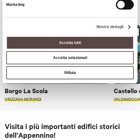
Marketing
Borghi incantevoli
Mostra dettagli
BORGHI
BORGHI
Accetta tutti
Accetta selezionati
Rifiuta
Borgo La Scola
Castello 
GRIZZANA MORANDI
VALSAMOGGI
Visita i più importanti edifici storici
dell'Appennino!