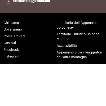
Chi siamo
Il territorio dell'Appennino
bolognese
Dove siamo
Territorio Turistico Bologna-
Come arrivare
Modena
Contatti
Accessibilità
Facebook
Appennino Slow - viaggiatori
Instagram
dell'altra montagna
Privacy policy
Cookie policy
Condizioni di utilizzo
Condizioni di vendita
© Città metropolitana di Bologna, Via Zamboni, 13 40126 Bologna -
Codice fiscale/Partita IVA 03428581205 Centralino
051 659 8111
- Posta