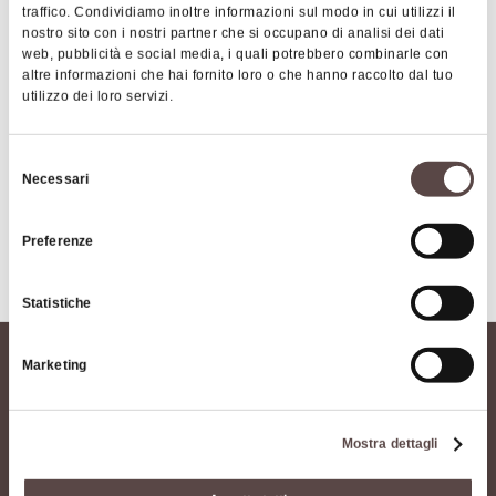
traffico. Condividiamo inoltre informazioni sul modo in cui utilizzi il
nostro sito con i nostri partner che si occupano di analisi dei dati
OZZANO DELL'EMILIA
web, pubblicità e social media, i quali potrebbero combinarle con
Sembra incredibile che ai giorni nostri si possa
altre informazioni che hai fornito loro o che hanno raccolto dal tuo
utilizzo dei loro servizi.
creare un nuovo formato di pasta, eppure una
cittadina ozzanese (Flavia Valentini) è riuscita
nell’impresa! Tra tutti i tipi di pasta fresca ora
Selezione
Necessari
dobbiamo considerare anche gli imbutini,
del
ufficialmente riconosciuti come De.Co. ma anche
consenso
Preferenze
dall’Uami (agenzia europea per la registrazione di
Mostra altro
marchi, disegni e modelli): essi infatti hanno un
diametro e uno spessore specifici (3,7 cm e 2 mm)
Statistiche
e non perdono la loro forma in fase di cottura.
Piccoli e versatili, gli imbutini sono perfetti per
Marketing
raccogliere e gustare qualsiasi tipo di condimento,
possono incontrare sia la tradizione che
l’innovazione. La pasta stessa può essere
Mostra dettagli
aromatizzata in vari modi: i classici imbutini sono