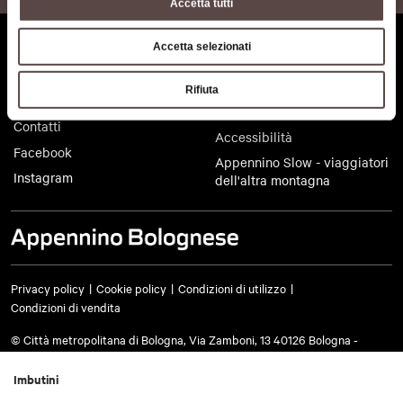
Accetta tutti
gialli, ma vengono prodotti anche verdi (la pasta
viene colorata con gli spinaci), rosa (alla
Chi siamo
Il territorio dell'Appennino
Accetta selezionati
barbabietola) e addirittura aromatizzati al cacao.
bolognese
Dove siamo
Gli imbutini sono entrati a far parte dei piatti tipici
Rifiuta
Territorio Turistico Bologna-
Come arrivare
di Ozzano nell'Emilia, tanto da vantare anche una
Modena
Contatti
sagra dedicata!
Accessibilità
Facebook
Appennino Slow - viaggiatori
Instagram
dell'altra montagna
Privacy policy
Cookie policy
Condizioni di utilizzo
Condizioni di vendita
© Città metropolitana di Bologna, Via Zamboni, 13 40126 Bologna -
Codice fiscale/Partita IVA 03428581205 Centralino
051 659 8111
- Posta
certificata:
cm.bo@cert.cittametropolitana.bo.it
Imbutini