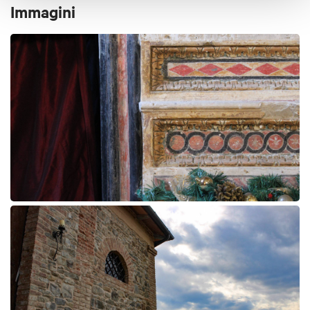
Immagini
Prima di prenotare ricorda che:
Sono ammessi animali, ma di piccola taglia
Sono presenti barriere architettoniche
Rimborso e modifiche:
Cancellazione con rimborso o modifica della prenotazione
possibili fino a 48 ore prima dell’inizio dell’attività.
La vendita dei servizi turistici è gestita da
Bologna
Welcome Travel Agency