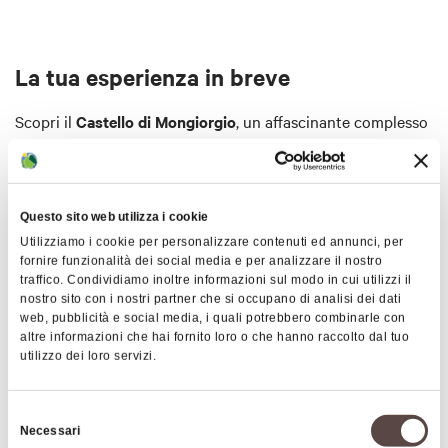
La tua esperienza in breve
Scopri il
Castello di Mongiorgio
, un affascinante complesso
medievale risalente al 993 d.C., immerso tra le colline di
Monte San Pietro. Tra mura e chiese secolari, resti di torri e
racconti di battaglie, questo luogo custodisce
oltre mille
Questo sito web utilizza i cookie
anni di storia e misteri
. Una visita guidata alla scoperta di
Utilizziamo i cookie per personalizzare contenuti ed annunci, per
uno dei più rari esempi di castello medievale dell'Emilia-
fornire funzionalità dei social media e per analizzare il nostro
Romagna, oggi al centro di un importante percorso di
Mostra altro
traffico. Condividiamo inoltre informazioni sul modo in cui utilizzi il
recupero e valorizzazione culturale. Un viaggio nel tempo
nostro sito con i nostri partner che si occupano di analisi dei dati
tra
archeologia, memoria e paesaggio
.
web, pubblicità e social media, i quali potrebbero combinarle con
altre informazioni che hai fornito loro o che hanno raccolto dal tuo
Mappa
utilizzo dei loro servizi.
La visita guidata fa parte della rassegna
"Alla scoperta di
Ville e Castelli"
.
+
Selezione
Necessari
del
−