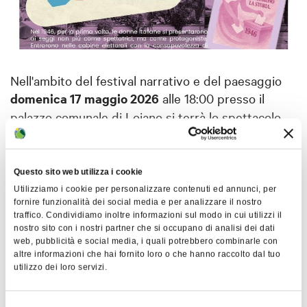
Nell'ambito del festival narrativo e del paesaggio
domenica 17 maggio 2026
alle 18:00 presso il
palazzo comunale di Loiano si terrà lo spettacolo
teatrale "Dee di tutti i giorni": cinque figure
femminili della mitologia greco-romana rivisitate in
chiave contemporanea, per riflettere sui diritti
Questo sito web utilizza i cookie
delle donne.
Mostra altro
Utilizziamo i cookie per personalizzare contenuti ed annunci, per
fornire funzionalità dei social media e per analizzare il nostro
Sabato 23 maggio 2026 alle 16:30
presso la
traffico. Condividiamo inoltre informazioni sul modo in cui utilizzi il
biblioteca comunale di Loiano "Passi di libertà".
nostro sito con i nostri partner che si occupano di analisi dei dati
Mappa
web, pubblicità e social media, i quali potrebbero combinarle con
Proiezione del documentario "La prima volta", alla
altre informazioni che hai fornito loro o che hanno raccolto dal tuo
presenta dell'autrice Antonella Restelli.
utilizzo dei loro servizi.
+
Giovedì 28 maggio 2026 alle 21:00
presso il
−
Selezione