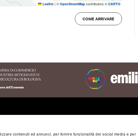
|
©
contributors ©
Leaflet
OpenStreetMap
CARTO
COME ARRIVARE
ritorio dell'Appennino
nese
orio Turistico Bologna-
izzare contenuti ed annunci, per fornire funzionalità dei social media e per