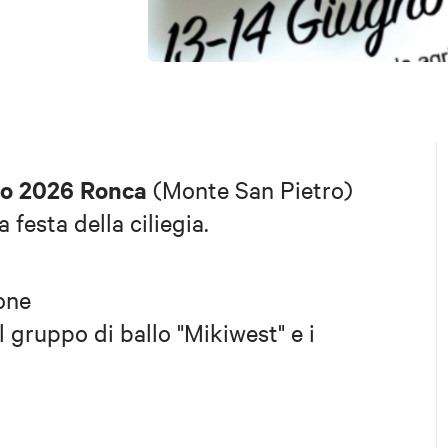
no 2026 Ronca
(Monte San Pietro)
 festa della ciliegia.
one
l gruppo di ballo "Mikiwest" e i
one