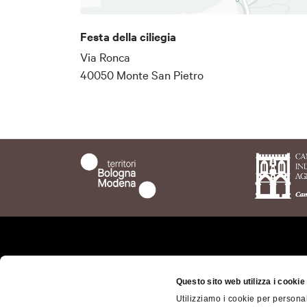
Festa della ciliegia
Via Ronca
40050 Monte San Pietro
Chi siamo
Il ter
bolog
Questo sito web utilizza i cookie
Dove siamo
Territ
Utilizziamo i cookie per personal