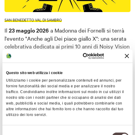
SAN BENEDETTO VAL DI SAMBRO
Il
23 maggio 2026
a Madonna dei Fornelli si terrà
l'evento "Anche agli Dei piace giallo X": una serata
celebrativa dedicata ai primi 10 anni di Noisy Vision
(associazione senza scopo di lucro che si occupa di
inclusione e valorizzazione delle capacità di
persone con disabilità visive e/o uditive) sulla Via
Questo sito web utilizza i cookie
degli Dei.
Mostra altro
Utilizziamo i cookie per personalizzare contenuti ed annunci, per
fornire funzionalità dei social media e per analizzare il nostro
Due gruppi partiranno contemporaneamente il 21
traffico. Condividiamo inoltre informazioni sul modo in cui utilizzi il
maggio da Bologna e Firenze, per ritrovarsi sabato
nostro sito con i nostri partner che si occupano di analisi dei dati
Mappa
23 maggio nel cuore del Cammino. I gruppi saranno
web, pubblicità e social media, i quali potrebbero combinarle con
altre informazioni che hai fornito loro o che hanno raccolto dal tuo
composti sia da persone con disabilità sensoriali
utilizzo dei loro servizi.
+
che non, per partecipare è necessaria la
prenotazione. Per maggiori info rimandiamo al
sito
−
Selezione