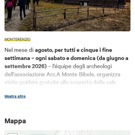
MONTERENZIO
Nel mese di
agosto, per tutti e cinque i fine
settimana – ogni sabato e domenica (da giugno a
settembre 2026)
– l’équipe degli archeologi
dell’associazione Arc.A Monte Bibele, organizza
visite guidate gratuite alla scoperta delle sale
espositive del Museo Civico Archeologico di
Mostra altro
Monterenzio e all’area archeologico-naturalistica di
Monte Bibele, importante sito archeologico nel
cuore dell’Appennino bolognese, dove si trovano
Mappa
resti di un abitato etrusco-celtico.
Le visite guidate devono essere prenotate