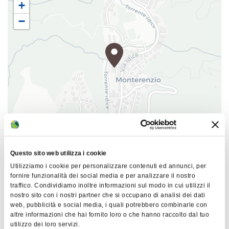
+
contattando il museo di Monterenzio.
−
|
©
contributors ©
Leaflet
OpenStreetMap
CARTO
Questo sito web utilizza i cookie
Archeologia e ambiente: agosto con gli archeologi di Monte
Utilizziamo i cookie per personalizzare contenuti ed annunci, per
Bibele
fornire funzionalità dei social media e per analizzare il nostro
traffico. Condividiamo inoltre informazioni sul modo in cui utilizzi il
Via del Museo 2
nostro sito con i nostri partner che si occupano di analisi dei dati
40050 Monterenzio
web, pubblicità e social media, i quali potrebbero combinarle con
altre informazioni che hai fornito loro o che hanno raccolto dal tuo
COME ARRIVARE
utilizzo dei loro servizi.