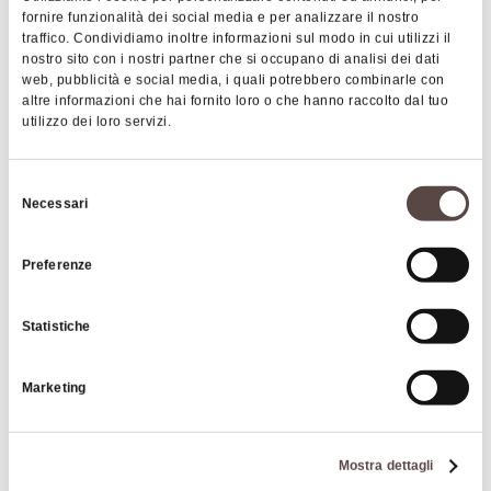
fornire funzionalità dei social media e per analizzare il nostro
traffico. Condividiamo inoltre informazioni sul modo in cui utilizzi il
nostro sito con i nostri partner che si occupano di analisi dei dati
web, pubblicità e social media, i quali potrebbero combinarle con
altre informazioni che hai fornito loro o che hanno raccolto dal tuo
utilizzo dei loro servizi.
Selezione
Necessari
del
|
©
contributors ©
Leaflet
OpenStreetMap
CARTO
consenso
Preferenze
I fuochi di Taranis - la rinascita
Statistiche
40050 Monterenzio
COME ARRIVARE
Marketing
Mostra dettagli
Orari