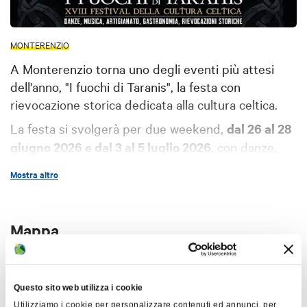
MONTERENZIO
A Monterenzio torna uno degli eventi più attesi
dell'anno, "I fuochi di Taranis", la festa con
rievocazione storica dedicata alla cultura celtica.
La festa si svolgerà per due weekend,
dal 26 al 28
giugno 2026 e dal 3 al 5 luglio 2026
, con danze,
musica, artigianato, gastronomia e rievocazioni
Mostra altro
storiche. Verranno organizzati anche laboratori e
conferenze, e per tutte le giornate della festa sarà
disponibile anche un'area dedicata ai più piccoli.
Mappa
Per maggiori informazioni e programma completo
rimandiamo al
sito dell'evento.
+
Questo sito web utilizza i cookie
−
Utilizziamo i cookie per personalizzare contenuti ed annunci, per