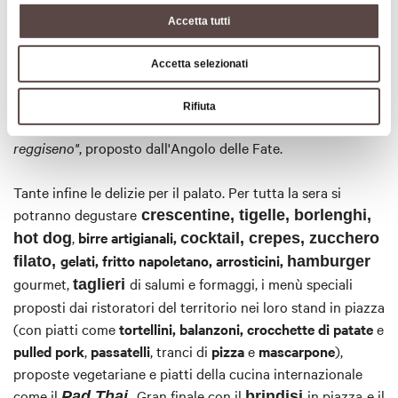
er i bambini, ci sono invece
le
dei F.lli Pollice nel
p
giostre
Accetta tutti
Piazzale del Mercato.
Ad animare la serata contribuiranno il
contest "Scatta.
Accetta selezionati
Posta. Brilla!"
, che offre a tutti la possibilità di diventare
protagonisti sul profilo Instagram dell'ufficio turistico
Rifiuta
infoSASSO, e un curioso concorso -
"Indovina la taglia del
reggiseno"
, proposto dall'Angolo delle Fate.
Tante infine le delizie per il palato. Per tutta la sera si
potranno degustare
crescentine, tigelle, borlenghi,
,
birre artigianali,
hot dog
cocktail, crepes, zucchero
gelati, fritto napoletano, arrosticini,
filato,
hamburger
gourmet,
di salumi e formaggi,
i menù speciali
taglieri
proposti dai ristoratori del territorio nei loro stand in piazza
(con piatti come
tortellini, balanzoni, crocchette di patate
e
pulled pork
,
passatelli
, tranci di
pizza
e
mascarpone
),
proposte vegetariane e piatti della cucina internazionale
come il
Gran finale con il
in piazza
e il
Pad Thai.
brindisi