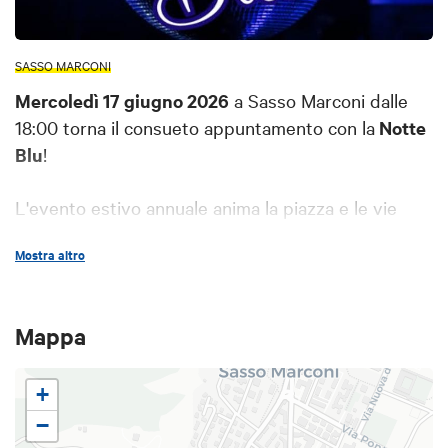
SASSO MARCONI
Mercoledì 17 giugno 2026
a Sasso Marconi dalle
18:00 torna
il consueto appuntamento con la
Notte
Blu
!
L'evento estivo annuale anima la piazza e le vie
principali del centro cittadino con musica live,
Mostra altro
street food, mercatini artigianali, spettacoli e
animazione. I negozi resteranno aperti.
Mappa
Per maggiori informazioni è possibile contattare
l'ufficio IAT-R di Sasso Marconi.
+
−