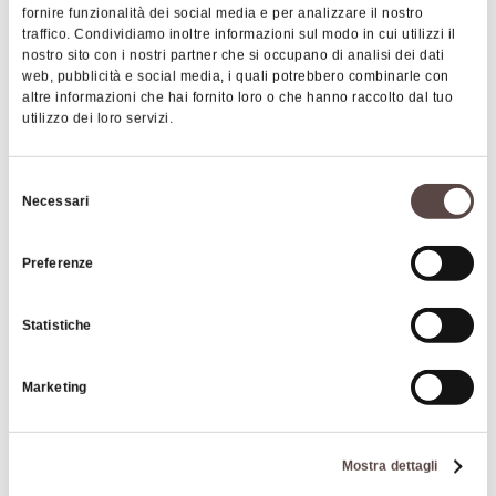
fornire funzionalità dei social media e per analizzare il nostro
traffico. Condividiamo inoltre informazioni sul modo in cui utilizzi il
nostro sito con i nostri partner che si occupano di analisi dei dati
web, pubblicità e social media, i quali potrebbero combinarle con
Programma
altre informazioni che hai fornito loro o che hanno raccolto dal tuo
Durante la “Notte
Blu
” suoni e note musicali
utilizzo dei loro servizi.
riecheggeranno ad ogni angolo della città. I
bar del centro
proporranno
dj set
e musica
,
da ascoltare sorseggiando un
Selezione
cocktail o un aperitivo, mentre i
n Piazza dei Martiri a
Necessari
del
ricreare la giusta atmosfera contribuirà la selezione
consenso
musicale proposta da Ferro&Dallas dj. Dj set anche in viale
Preferenze
Kennedy, mentre in via del Mercato si balla a ritmo di
country
con i
Country Village
e in via dello Sport si
Statistiche
esibiranno i
ballerini
della scuola
"Hobby Dance & fun".
Marketing
Lungo il percorso della festa si trovano poi il
mercatino dei
creativi
e dei
produttori locali
,
bancarelle con artigianato artistico e specialità
Mostra dettagli
gastronomiche e i banchi del mercato tradizionale;