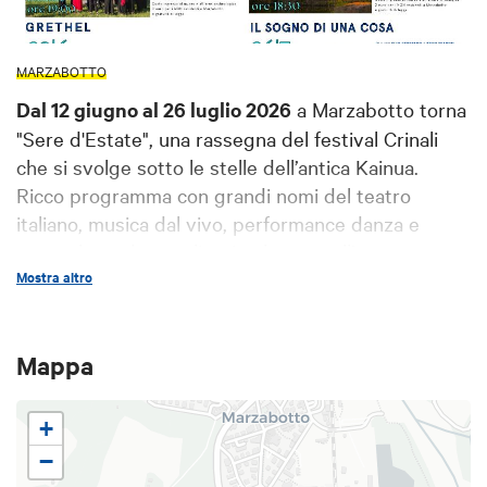
MARZABOTTO
Dal 12 giugno al 26 luglio 2026
a Marzabotto torna
"Sere d'Estate", una rassegna del festival Crinali
che si svolge sotto
le stelle dell’antica Kainua.
Ricco programma con
grandi nomi del teatro
italiano, musica dal vivo, performance danza e
tanto altro ad accogliervi nel teatro all’aperto
allestito nel parco archeologico del Museo
Mostra altro
Nazionale Etrusco di Marzabotto.
Prima degli spettacoli è possibile seguire la visita
Mappa
tematica all’area archeologica con esperti del
Museo.
+
Prima degli spettacoli è previsto apericena con
−
prodotti delle aziende del territorio.