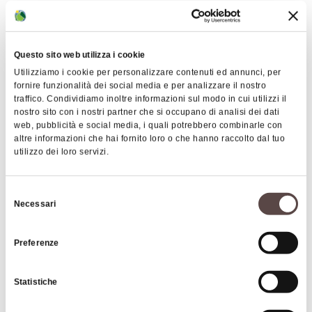
gratuità di legge) Ore 18:30 possibilità visita guidata
tematica al parco archeologico a cura del MNEMA.
Dalle ore 19:30 possibilità di gustare un "apericena" con
Questo sito web utilizza i cookie
info qui
prodotti del territorio (€ 10,00) (
)
Utilizziamo i cookie per personalizzare contenuti ed annunci, per
SPETTACOLO ORE: 21.00 Dove: Museo Nazionale Etrusco di
fornire funzionalità dei social media e per analizzare il nostro
Marzabotto, Via Porrettana Sud 12, 40043 Marzabotto BO
traffico. Condividiamo inoltre informazioni sul modo in cui utilizzi il
nostro sito con i nostri partner che si occupano di analisi dei dati
web, pubblicità e social media, i quali potrebbero combinarle con
Giovedì 23 luglio
L’inesauribile segreto: lo stupore della
altre informazioni che hai fornito loro o che hanno raccolto dal tuo
utilizzo dei loro servizi.
bellezza.
Performance con le poesie vincitrici del concorso
“L’inesauribile Segreto” edizione 2026 a cura della
compagnia teatrale Laboratorio per l’Arte.
Selezione
Necessari
Ingresso gratuito (€2 di ingresso all'area archeologica per i
del
non residenti a Marzabotto)
consenso
Dalle ore 20:00 possibilità di gustare un apericena con
Preferenze
prodotti del territorio (€ 10,00)
SPETTACOLO ORE: 18.30
Statistiche