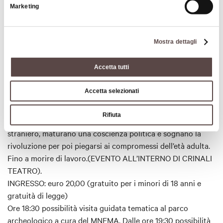
Domenica 26 luglio
Il sogno di una cosa, di e con Elio
Marketing
Germano e Teho Teardo.
Liberamente tratto dal capolavoro
di Pierpaolo Pasolini, una produzione di Pierfrancesco
Mostra dettagli
Pisani per Infinito e Argot produzioni. "Il sogno di una cosa"
di Pier Paolo Pasolini in una versione di parole e musica. Tre
Accetta tutti
ragazzi friulani alla soglia dei vent’anni vivono la loro breve
giovinezza affrontando il mondo: l’indigenza delle origini in
Accetta selezionati
campagna, l’emigrazione, le lotte politiche, fino
all’integrazione della società borghese del boom
Rifiuta
economico. Desiderano la felicità, la bella vita in un paese
straniero, maturano una coscienza politica e sognano la
rivoluzione per poi piegarsi ai compromessi dell’età adulta.
Fino a morire di lavoro.(EVENTO ALL’INTERNO DI CRINALI
TEATRO).
INGRESSO: euro 20,00 (gratuito per i minori di 18 anni e
gratuità di legge)
Ore 18:30 possibilità visita guidata tematica al parco
archeologico a cura del MNEMA. Dalle ore 19:30 possibilità