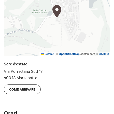
Gli eventi sono a pagamento e in alcuni casi è
prevista la possibilità di cenare presso agriturismi
della zona.
Per maggiori informazioni
visita il
sito ufficiale
dell'evento.
Info e
prenotazioni:
iat@comune.marzabotto.bo.it
|
©
contributors ©
Leaflet
OpenStreetMap
CARTO
Sere d'estate
Via Porrettana Sud 13
40043 Marzabotto
COME ARRIVARE
Orari