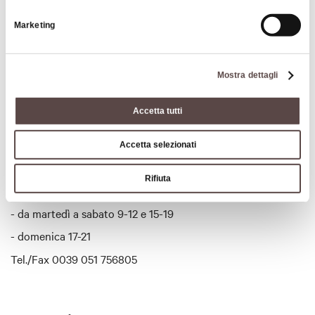
L'azienda è socia del Consorzio Vini Colli
Orari:
Bolognesi
,
che ha sede nell'abbazia di Monteveglio
- da martedì a sabato 9-12 e 15-19
Marketing
(via Abbazia 30/c), in provincia di Bologna.
- domenica 17-21
Tel./Fax 0039 051 756805
Mostra dettagli
Accetta tutti
Orari
Accetta selezionati
Rifiuta
Orari:
- da martedì a sabato 9-12 e 15-19
- domenica 17-21
Tel./Fax 0039 051 756805