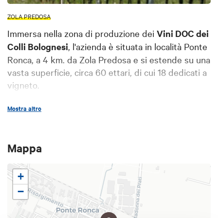
ZOLA PREDOSA
Immersa nella zona di produzione dei
Vini DOC dei
Colli Bolognesi
, l'azienda è situata in località Ponte
Ronca, a 4 km. da Zola Predosa e si estende su una
vasta superficie, circa 60 ettari, di cui 18 dedicati a
vigneto.
Fondata nel 1877, oltre al metà dei vigneti sono
Mostra altro
stati reimpiantati con coloni antichi presenti in
azienda come Pignoletto, Barbera Piccolo,
Sauvignon e Merlot; altri hanno una ventina di anni
Mappa
e una produzione di buona qualità, mentre altri
ancora hanno più di quaranta anni, producono
+
pochissima uva per ceppo e stanno a
testimonianza del tempo e della qualità locale.
−
I diserbi sono meccanici,
senza l'uso di diserbanti