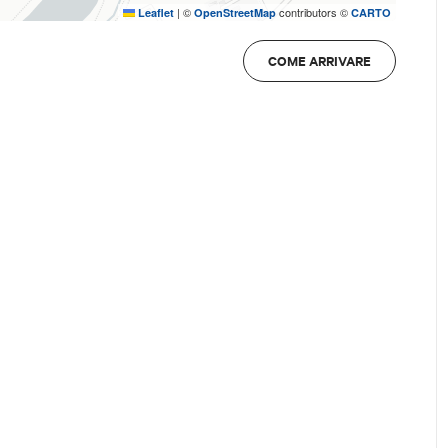
 Abbazia 30/c), in provincia di
|
©
contributors ©
Leaflet
OpenStreetMap
CARTO
COME ARRIVARE