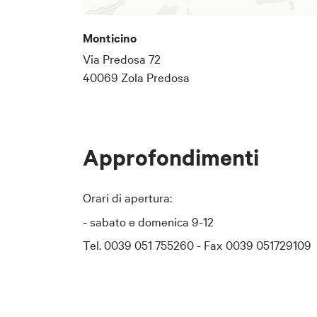
nell'abbazia di Monteveglio (via
Bologna.
Monticino
Via Predosa 72
40069 Zola Predosa
Approfondimenti
Orari di apertura:
- sabato e domenica 9-12
Tel. 0039 051 755260 - Fax 0039 051729109