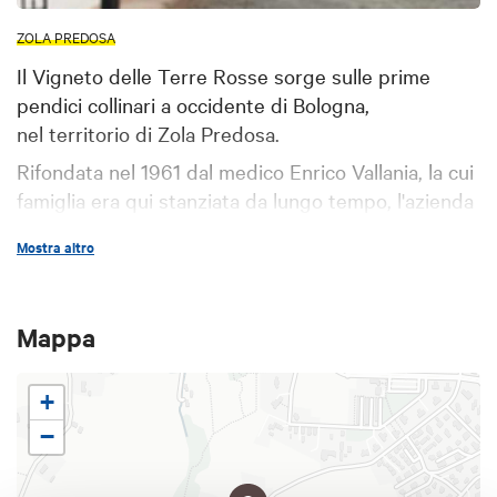
ZOLA PREDOSA
Il Vigneto delle Terre Rosse sorge sulle prime
pendici collinari a occidente di Bologna,
nel territorio di Zola Predosa.
Rifondata nel 1961 dal medico Enrico Vallania, la cui
famiglia era qui stanziata da lungo tempo, l'azienda
è costituita da circa 25 ettari di vigneto dove
Mostra altro
predominano i vitigni
Cabernet Rosa,
Cabernet
Sauvignon, Chardonnay, Malvasia, Merlot, Pinot
Bianco, Pinot Grigio, Pinot Nero, Riesling italico e
Mappa
Sauvignon,
particolarmente adatti alle
caratteristiche delle argille calcareo-ferrose di
+
queste terre.
−
L'azienda offre la possibilità di:
acquisto