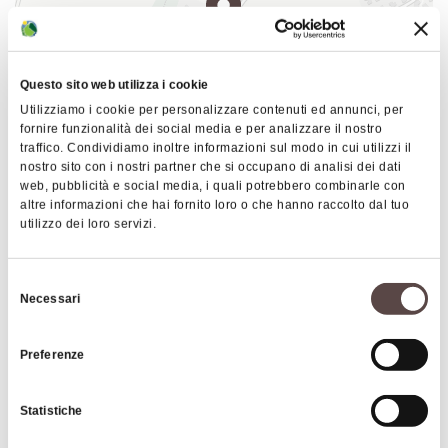
degustazione
visita del vigneto
I servizi sono offerti su prenotazione previo
Questo sito web utilizza i cookie
Utilizziamo i cookie per personalizzare contenuti ed annunci, per
appuntamento telefonico.
fornire funzionalità dei social media e per analizzare il nostro
traffico. Condividiamo inoltre informazioni sul modo in cui utilizzi il
nostro sito con i nostri partner che si occupano di analisi dei dati
|
©
contributors ©
Leaflet
OpenStreetMap
CARTO
web, pubblicità e social media, i quali potrebbero combinarle con
altre informazioni che hai fornito loro o che hanno raccolto dal tuo
Vigneto delle Terre Rosse
utilizzo dei loro servizi.
Via Predosa 83
40069 Zola Predosa
Selezione
Necessari
del
COME ARRIVARE
consenso
Preferenze
Approfondimenti
Statistiche