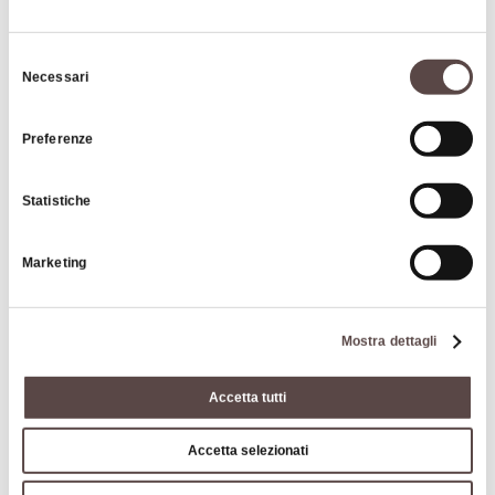
Selezione
Necessari
del
consenso
Preferenze
|
©
contributors ©
Leaflet
OpenStreetMap
CARTO
Statistiche
Falco d'oro - ristorante
Marketing
Via Venola 27
40038 Vergato
Mostra dettagli
COME ARRIVARE
Accetta tutti
Contatti
Accetta selezionati