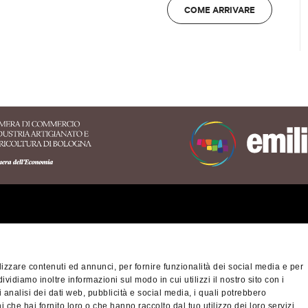
COME ARRIVARE
ritorio dell'Appennino
nese
izzare contenuti ed annunci, per fornire funzionalità dei social media e per
orio Turistico Bologna-
Privacy policy
Cook
dividiamo inoltre informazioni sul modo in cui utilizzi il nostro sito con i
na
 analisi dei dati web, pubblicità e social media, i quali potrebbero
ibilità
 che hai fornito loro o che hanno raccolto dal tuo utilizzo dei loro servizi.