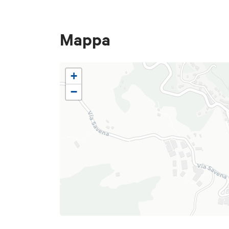
Mappa
+
−