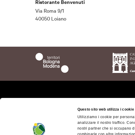
Ristorante Benvenuti
Via Roma 9/1
40050 Loiano
Chi siamo
Il ter
bolog
Questo sito web utilizza i cookie
Dove siamo
Utilizziamo i cookie per personal
Territ
Come arrivare
analizzare il nostro traffico. Con
Mode
nostri partner che si occupano di
Contatti
Access
combinarle con altre informazioni