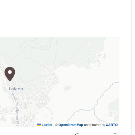
|
©
contributors ©
Leaflet
OpenStreetMap
CARTO