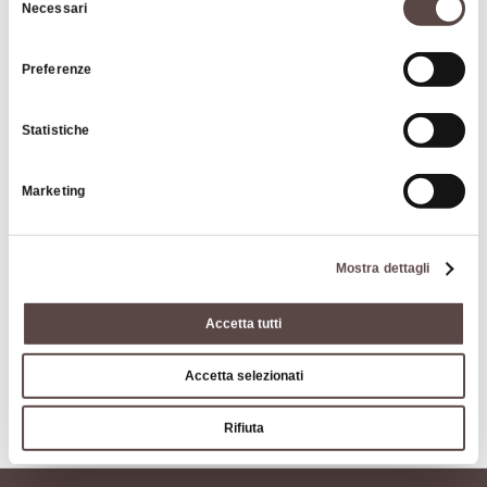
Necessari
del
consenso
|
©
contributors ©
Leaflet
OpenStreetMap
CARTO
Preferenze
Al Matarel
Via Porrettana, 177
Statistiche
40037 Pontecchio Marconi
Marketing
COME ARRIVARE
Mostra dettagli
Contatti
Accetta tutti
Accetta selezionati
Rifiuta