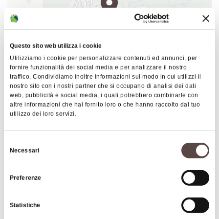
Roffeno, sorta con lo scopo di dare anche ospizio
ed assistenza ai numerosi viandanti che
percorrevano la vicina strada di collegamento fra
l'Emilia e la Toscana. Nel pressi di Roffeno si
Questo sito web utilizza i cookie
possono visitare le
Case-Torri
e diversi nuclei rurali
Utilizziamo i cookie per personalizzare contenuti ed annunci, per
di particolare bellezza architettonica: il nucleo di
fornire funzionalità dei social media e per analizzare il nostro
Monzone la cui origine risale al '300; il nucleo di Ca'
traffico. Condividiamo inoltre informazioni sul modo in cui utilizzi il
nostro sito con i nostri partner che si occupano di analisi dei dati
|
©
contributors ©
Leaflet
OpenStreetMap
CARTO
masina del secolo XV.
web, pubblicità e social media, i quali potrebbero combinarle con
Rocca di Roffeno
altre informazioni che hai fornito loro o che hanno raccolto dal tuo
utilizzo dei loro servizi.
40034 Castel d'Aiano
Selezione
Necessari
del
COME ARRIVARE
consenso
Preferenze
Interessi
Statistiche