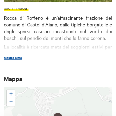
CASTEL D'AIANO
Rocca di Roffeno è un’affascinante frazione del
comune di Castel d'Aiano, dalle tipiche borgatelle e
dagli sparsi casolari incastonati nel verde dei
boschi, sul pendio dei monti che le fanno corona.
La località è ricercata meta dei soggiorni estivi per
la salubrità del suo clima, per la purezza delle sue
Mostra altro
acque, per l'aria incontaminata che vi si respira, per
la cordiale ospitalità dei suoi abitanti.
Rocca di Roffeno conserva testimonianze antiche,
Mappa
probabilmente era possedimento Matildico e vi si
trovava un castello. Da visitare, a valle del paese, la
+
Chiesa parrocchiale di San Martino di Tours. Merita
−
una visita l'antica
Abbazia di Santa Lucia di
Roffeno
situata a poca distanza da Rocca da