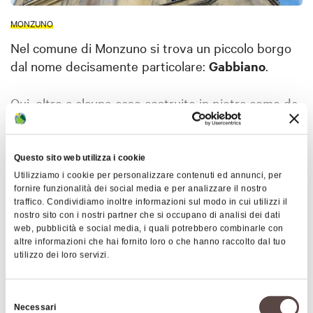
MONZUNO
Nel comune di Monzuno si trova un piccolo borgo
dal nome decisamente particolare:
Gabbiano
.
Qui, oltre a alcune case costruite in pietra come da
tradizione e una fonte da poco restaurata,
possiamo ammirare una chiesa dall'architettura
inusuale per un paese di montagna. L’edificio
Mostra altro
Questo sito web utilizza i cookie
infatti, dedicato a
San Giacomo
, è abbastanza
Utilizziamo i cookie per personalizzare contenuti ed annunci, per
fornire funzionalità dei social media e per analizzare il nostro
ampio e arricchito da alte guglie, che ricordano le
traffico. Condividiamo inoltre informazioni sul modo in cui utilizzi il
Mappa
forme dello stile gotico tipico di famose cattedrali:
nostro sito con i nostri partner che si occupano di analisi dei dati
questi elementi svettanti conferiscono
web, pubblicità e social media, i quali potrebbero combinarle con
altre informazioni che hai fornito loro o che hanno raccolto dal tuo
un’inaspettata imponenza alla chiesa.
+
utilizzo dei loro servizi.
Il primo impianto della chiesa risale alla fine del
−
1300, mentre l’aspetto attuale neogotico è frutto
Selezione
della ricostruzione del 1921; successivamente la
Necessari
del