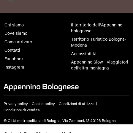
Chi siamo
Il territorio dell'Appennino
bolognese
Dove siamo
Territorio Turistico Bologna-
Come arrivare
Modena
Contatti
Accessibilità
Facebook
Appennino Slow - viaggiatori
Instagram
dell'altra montagna
Privacy policy
Cookie policy
Condizioni di utilizzo
Condizioni di vendita
© Città metropolitana di Bologna, Via Zamboni, 13 40126 Bologna -
Codice fiscale/Partita IVA 03428581205 Centralino
051 659 8111
- Posta
certificata:
cm.bo@cert.cittametropolitana.bo.it