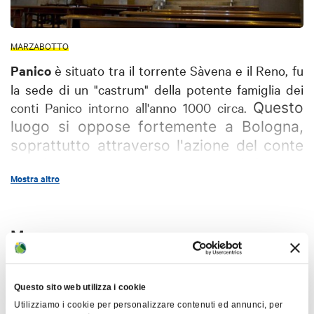
MARZABOTTO
Panico
è situato tra il torrente Sàvena e il Reno, fu
la sede di un "castrum" della potente famiglia dei
conti Panico intorno all'anno 1000 circa.
Questo
luogo si oppose fortemente a Bologna,
soprattutto attraverso l'azione del conte
Ugolino, che sostenne l'influenza
Mostra altro
viscontea sull'Appennino. L'antico castello
non è più presente, tranne che per due
bassorilievi conservati presso il museo di
Mappa
Marzabotto.
La Pieve di Panico
, dedicata a San Lorenzo
+
Martire, mostra in modo evidente la sua struttura
Questo sito web utilizza i cookie
−
romanica con una splendida abside semicircolare,
Utilizziamo i cookie per personalizzare contenuti ed annunci, per