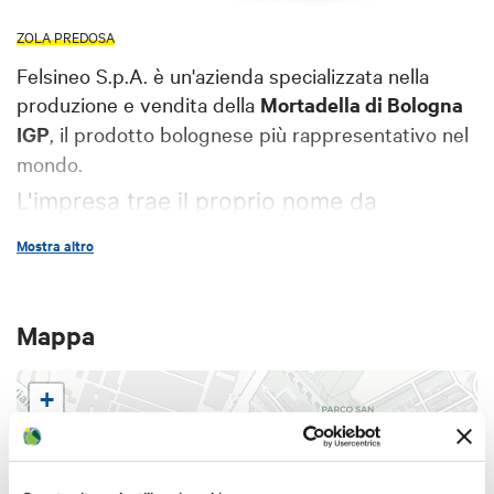
ZOLA PREDOSA
Felsineo S.p.A. è un'azienda specializzata nella
produzione e vendita della
Mortadella di Bologna
IGP
, il prodotto bolognese più rappresentativo nel
mondo.
L'impresa trae il proprio nome da
Felsina
, il nome con cui veniva chiamata
Mostra altro
Bologna in epoca etrusca, a
testimonianza del forte legame che la
unisce alla città in cui, da oltre
Mappa
cinquant'anni, produce esclusivamente
mortadella.
+
Nacque nel 1947 come piccola bottega
−
artigiana specializzata nella produzione di
"Salumificio
salumi nota come