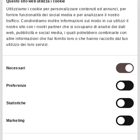
Questo sito web utilizza i cookie
Raimondi"
, per poi dedicarsi a partire
Utilizziamo i cookie per personalizzare contenuti ed annunci, per
dagli anni '70 a produrre esclusivamente
fornire funzionalità dei social media e per analizzare il nostro
traffico. Condividiamo inoltre informazioni sul modo in cui utilizzi il
mortadella.
nostro sito con i nostri partner che si occupano di analisi dei dati
web, pubblicità e social media, i quali potrebbero combinarle con
Trasferita la sede dell'attività a Zola
altre informazioni che hai fornito loro o che hanno raccolto dal tuo
Predosa nel 1965, Felsineo diventa
utilizzo dei loro servizi.
leader europeo
nella produzione e
|
©
contributors ©
Leaflet
OpenStreetMap
CARTO
vendita della mortadella fin dai primi anni
Selezione
Felsineo
'90. Oggi Felsineo rappresenta la realtà
Necessari
del
Via Corrado Masetti
imprenditoriale della terza generazione
consenso
40069 Zola Predosa
della famiglia fondatrice. Tre sono le linee
Preferenze
proposte:
COME ARRIVARE
Statistiche
scelta
Tradizione
: Antica Bologna, Rustica
scelta
Benessere:
Amabile, Ghiand'oro
Marketing
scelta
Fantasia
: La Rossa, La Sciccosa,
Interessi
Ghiandine, La Nera