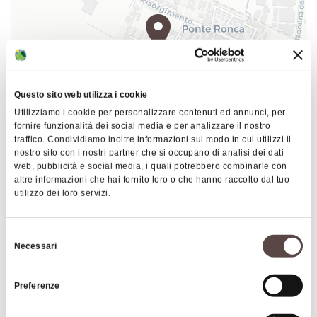
Questo sito web utilizza i cookie
Utilizziamo i cookie per personalizzare contenuti ed annunci, per
fornire funzionalità dei social media e per analizzare il nostro
traffico. Condividiamo inoltre informazioni sul modo in cui utilizzi il
|
©
contributors ©
Leaflet
OpenStreetMap
CARTO
nostro sito con i nostri partner che si occupano di analisi dei dati
web, pubblicità e social media, i quali potrebbero combinarle con
Centro sportivo Giancarlo Melotti
altre informazioni che hai fornito loro o che hanno raccolto dal tuo
utilizzo dei loro servizi.
Via Matilde di Canossa 2
40069 Zola Predosa
Selezione
COME ARRIVARE
Necessari
del
consenso
Preferenze
Interessi