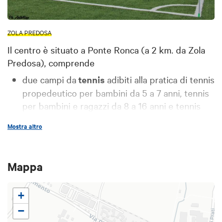
ZOLA PREDOSA
Il centro è situato a Ponte Ronca (a 2 km. da Zola
Predosa), comprende
due campi da
tennis
adibiti alla pratica di tennis
propedeutico per bambini da 5 a 7 anni, tennis
per bambini e ragazzi da 8 a 16 anni e tennis
per adulti
Mostra altro
tre campi da
calcio
due campi da
bocce
Mappa
una
pista polivalente all'aperto
a uso calcetto a
cinque
+
pattinaggio a rotelle, pallacanestro e pallavolo
−