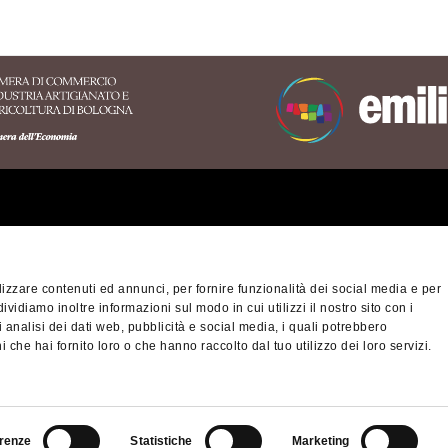
ritorio dell'Appennino
nese
izzare contenuti ed annunci, per fornire funzionalità dei social media e per
orio Turistico Bologna-
Privacy policy
Cook
dividiamo inoltre informazioni sul modo in cui utilizzi il nostro sito con i
na
 analisi dei dati web, pubblicità e social media, i quali potrebbero
ibilità
 che hai fornito loro o che hanno raccolto dal tuo utilizzo dei loro servizi.
© Città metropolitan
fiscale/Partita IVA 
nino Slow - viaggiatori
cm.bo@cert.cittametr
altra montagna
renze
Statistiche
Marketing