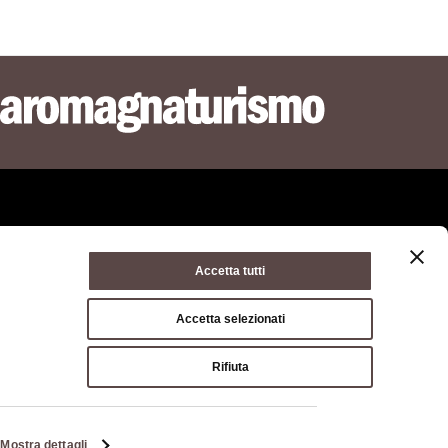
Accetta tutti
ie policy
Condizioni di utilizzo
Condizioni di vendita
Accetta selezionati
a di Bologna, Via Zamboni, 13 40126 Bologna - Codice
Rifiuta
03428581205 Centralino
051 659 8111
- Posta certificata:
opolitana.bo.it
Mostra dettagli