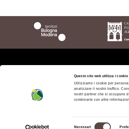
Chi siamo
Il ter
bolog
Questo sito web utilizza i cookie
Dove siamo
Utilizziamo i cookie per personal
Territ
Come arrivare
analizzare il nostro traffico. Con
Mode
nostri partner che si occupano di
Contatti
Access
combinarle con altre informazioni
Facebook
Appen
Instagram
dell'
Selezione
Necessari
Prefe