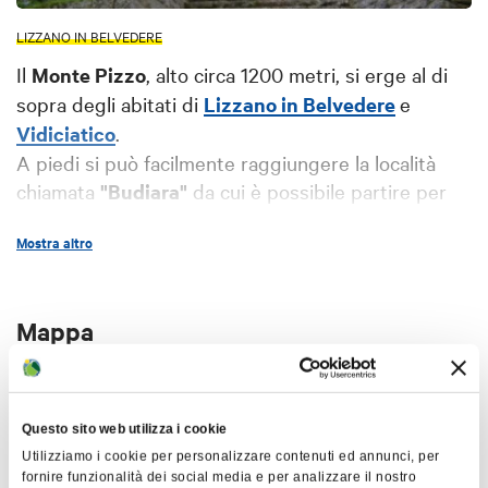
LIZZANO IN BELVEDERE
Il
Monte Pizzo
, alto circa 1200 metri, si erge al di
sopra degli abitati di
Lizzano in Belvedere
e
Vidiciatico
.
A piedi si può facilmente raggiungere la località
chiamata
"Budiara"
da cui è possibile partire per
facili escursioni e pedalate ad anello (adatte a tutti)
Mostra altro
che raggiungono la cima del monte; qui è presente
anche un campo di
tiro con l'arco
gestito dalla
società "4 gatti". Per chi invece è in cerca di attività
Mappa
più emozionanti segnaliamo le discese per
freeride
e enduro
della
Corno alle Scale Bike
e l'attività di
lanci col
parapendio
dell'associazione "Vivere il
+
Monte Pizzo".
−
Questo sito web utilizza i cookie
Utilizziamo i cookie per personalizzare contenuti ed annunci, per
Molto suggestiva la
"Chiesetta degli
fornire funzionalità dei social media e per analizzare il nostro