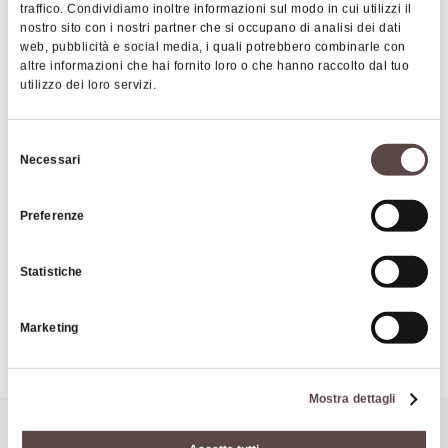
traffico. Condividiamo inoltre informazioni sul modo in cui utilizzi il
Alpini"
, visibile solo esternamente, poiché si trova
nostro sito con i nostri partner che si occupano di analisi dei dati
sulla cima del monte. Il patrono è San Giovanni
web, pubblicità e social media, i quali potrebbero combinarle con
altre informazioni che hai fornito loro o che hanno raccolto dal tuo
Gualberto, protettore dei Forestali. Fu edificata nel
utilizzo dei loro servizi.
1951 in stile "alpino": interamente in pietra, è
caratterizzata da una posizione panoramica che
Selezione
domina la sottostante vallata del Silla.
Necessari
del
|
©
contributors ©
Leaflet
OpenStreetMap
CARTO
consenso
Partendo da "Budiara" è possibile anche
Monte Pizzo
Preferenze
raggiungere il
Monte Grande
(da cui si può godere
di uno dei più interessanti panorami della zona) e la
40042 Lizzano in Belvedere
Statistiche
"Bocca delle Tese", un crocevia tra vari sentieri
frequentato anche da molti animali selvatici, di cui
COME ARRIVARE
si possono spesso osservare le tracce.
Marketing
Mostra dettagli
Potrebbe interessarti anche