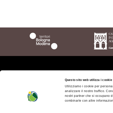
Chi siamo
Il ter
bolog
Questo sito web utilizza i cookie
Dove siamo
Utilizziamo i cookie per personal
Territ
Come arrivare
analizzare il nostro traffico. Con
Mode
nostri partner che si occupano di
Contatti
Access
combinarle con altre informazioni
Facebook
Appen