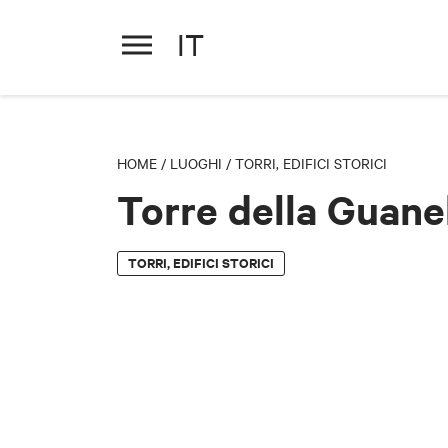
IT
Torre della Guanella
HOME
/
LUOGHI
/
TORRI, EDIFICI STORICI
Torre della Guane
TORRI, EDIFICI STORICI