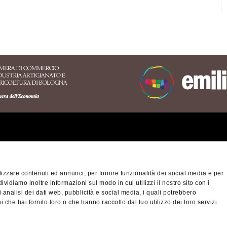
ritorio dell'Appennino
nese
izzare contenuti ed annunci, per fornire funzionalità dei social media e per
orio Turistico Bologna-
Privacy policy
Cook
dividiamo inoltre informazioni sul modo in cui utilizzi il nostro sito con i
na
 analisi dei dati web, pubblicità e social media, i quali potrebbero
ibilità
 che hai fornito loro o che hanno raccolto dal tuo utilizzo dei loro servizi.
© Città metropolitan
fiscale/Partita IVA 
nino Slow - viaggiatori
cm.bo@cert.cittametr