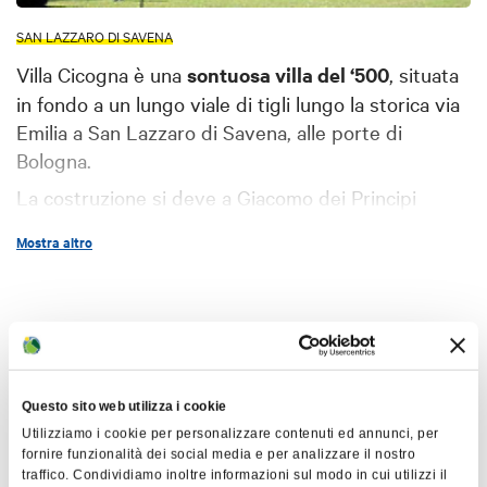
SAN LAZZARO DI SAVENA
Villa Cicogna è una
sontuosa villa del ‘500
, situata
in fondo a un lungo viale di tigli lungo la storica via
Emilia a San Lazzaro di Savena, alle porte di
Bologna.
La costruzione si deve a Giacomo dei Principi
Boncompagni, figlio di Ugo Boncompagni, divenuto
Mostra altro
papa nel 1572 con il nome di Gregorio XIII. Il
disegno della villa è tradizionalmente attribuito
all’architetto
Giacomo Barozzi detto
il Vignola
cui
Mappa
non potè mai essere ascritta ufficialmente, a causa
dell’improvvisa morte sopraggiunta nel 1573.
+
Nel Settecento la proprietà della villa passò ai
Questo sito web utilizza i cookie
−
Principi Colonna e Pepoli e nel 1743 Sicinio Pepoli
Utilizziamo i cookie per personalizzare contenuti ed annunci, per
fornire funzionalità dei social media e per analizzare il nostro
commissionò la decorazione delle sale interne al
traffico. Condividiamo inoltre informazioni sul modo in cui utilizzi il