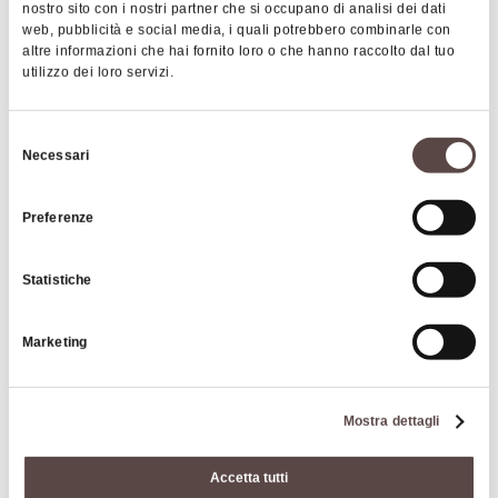
paesaggista Carlo Lodi e al figurista Antonio Rossi
nostro sito con i nostri partner che si occupano di analisi dei dati
che, in collaborazione con altri artisti, realizzarono
web, pubblicità e social media, i quali potrebbero combinarle con
altre informazioni che hai fornito loro o che hanno raccolto dal tuo
quaranta splendidi affreschi
aventi per tema la
utilizzo dei loro servizi.
storia biblica, il mito e le vicende belliche
dell’Europa settecentesca.
Selezione
Necessari
del
Dal 2012 è parte del patrimonio immobiliare del
consenso
|
©
contributors ©
Leaflet
OpenStreetMap
CARTO
Gruppo Unipol.
Preferenze
Villa Cicogna
Via Emilia 242
Statistiche
40068 San Lazzaro di Savena
Marketing
COME ARRIVARE
Mostra dettagli
Interessi
Accetta tutti