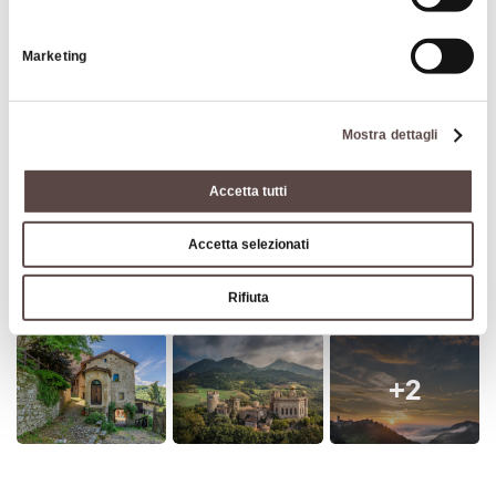
nuovamente a Vergato.
Marketing
Per maggiori informazioni, download delle tracce
e contatti utili rimandiamo al
sito ufficiale.
Mostra dettagli
Accetta tutti
Accetta selezionati
Rifiuta
+2