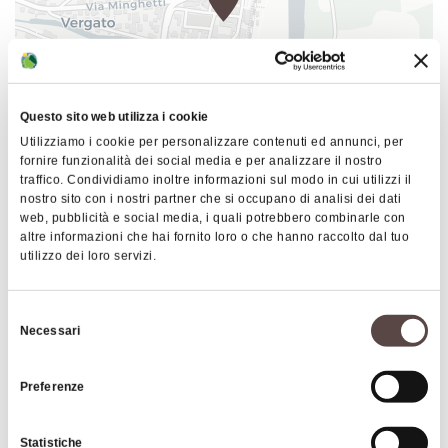
Vergato, dove è possibile ammirare le opere del
pittore e scultore Luigi Ontani, senza trascurare un
passaggio per la piazza principale, dove si trova il
Palazzo dei capitani della montagna, oggi sede del
Questo sito web utilizza i cookie
municipio. Il cammino prosegue verso Grizzana
Utilizziamo i cookie per personalizzare contenuti ed annunci, per
Morandi, toccando i borghi di Sterpi, Stanco e la
fornire funzionalità dei social media e per analizzare il nostro
|
©
contributors ©
Leaflet
OpenStreetMap
CARTO
Scola, patria dell'arte degli scalpellini, e
traffico. Condividiamo inoltre informazioni sul modo in cui utilizzi il
naturalmente la Rocchetta Mattei, castello fiabesco
nostro sito con i nostri partner che si occupano di analisi dei dati
I tesori del Reno
web, pubblicità e social media, i quali potrebbero combinarle con
nel cuore dell'Appennino. Dopo la salita a
altre informazioni che hai fornito loro o che hanno raccolto dal tuo
Montovolo (e una visita al santuario e all'oratorio di
40038 Vergato
utilizzo dei loro servizi.
Santa Caterina d'Alessandria) si procede tra case
COME ARRIVARE
torri (Casa Costonzo) e grotte (Soprasasso e
Selezione
Labante) fino a Castel d'Aiano. Qui i nostri passi si
Necessari
del
fonderanno con quelli dei soldati che combatterono
consenso
lungo la Linea Gotica, tra i Monti della Spe, Pigna e
Preferenze
Immagini
Rocca. Da castel d'Aiano si passa a Rocca di
Roffeno, a Tolè (con i suoi murales) e si scende
Statistiche