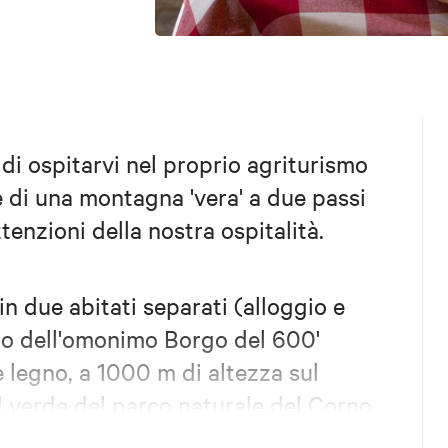
 di ospitarvi nel proprio agriturismo
e di una montagna 'vera' a due passi
ttenzioni della nostra ospitalità.
in due abitati separati (alloggio e
erno dell'omonimo Borgo del 600'
e legno, a 1000 m di altezza sul
l verde del parco naturale del Corno
nel nostro ristorante degustando i