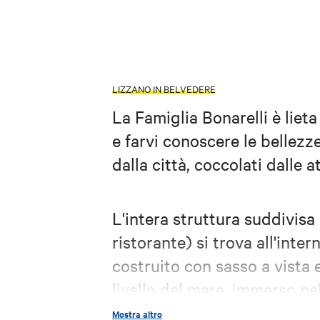
LIZZANO IN BELVEDERE
La Famiglia Bonarelli è lieta
e farvi conoscere le bellezz
dalla città, coccolati dalle a
L'intera struttura suddivisa 
ristorante) si trova all'int
costruito con sasso a vista 
livello del mare, immerso ne
alle scale. Potete mangiare 
Mostra altro