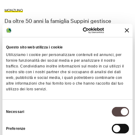
MONZUNO
Da oltre 50 anni la famiglia Suppini gestisce
l’albergo-ristorante Monte Venere, coniugando
cucina tradizionale e l’ospitalità che
contraddistingue Monzuno, uno dei paesi più
Questo sito web utilizza i cookie
caratteristici dell’Appennino bolognese, punto
Utilizziamo i cookie per personalizzare contenuti ed annunci, per
fermo della Via Degli Dei
Mostra altro
fornire funzionalità dei social media e per analizzare il nostro
traffico. Condividiamo inoltre informazioni sul modo in cui utilizzi il
nostro sito con i nostri partner che si occupano di analisi dei dati
web, pubblicità e social media, i quali potrebbero combinarle con
Dettagli
altre informazioni che hai fornito loro o che hanno raccolto dal tuo
utilizzo dei loro servizi.
Codice CIN
Selezione
Necessari
del
IT037044A1LOGF89SN
consenso
Preferenze
Servizi