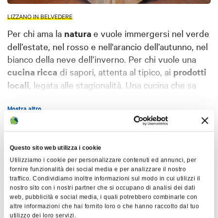
LIZZANO IN BELVEDERE
Per chi ama la
natura
e vuole immergersi nel verde
dell’estate, nel rosso e nell'arancio dell’autunno, nel
bianco della neve dell’inverno. Per chi vuole una
cucina ricca
di sapori, attenta al tipico, ai
prodotti
locali
, legata alle stagionalità. Una cucina che sa
offrirti castagne, funghi, tartufo, salmerino e
Mostra altro
marmellate casalinghe con i frutti del nostro
sottobosco. Il nostro è un piccolo hotel a gestione
familiare, situato nel centro di Lizzano in Belvedere,
Mappa
in piena zona di tutela storica. Ristrutturato
Questo sito web utilizza i cookie
recentemente per rispondere alle moderne
Utilizziamo i cookie per personalizzare contenuti ed annunci, per
fornire funzionalità dei social media e per analizzare il nostro
necessità di confort, ha mantenuto però inalterate
+
traffico. Condividiamo inoltre informazioni sul modo in cui utilizzi il
tutte le caratteristiche architettoniche che lo
nostro sito con i nostri partner che si occupano di analisi dei dati
−
legano al contesto in cui è inserito.
web, pubblicità e social media, i quali potrebbero combinarle con
altre informazioni che hai fornito loro o che hanno raccolto dal tuo
utilizzo dei loro servizi.