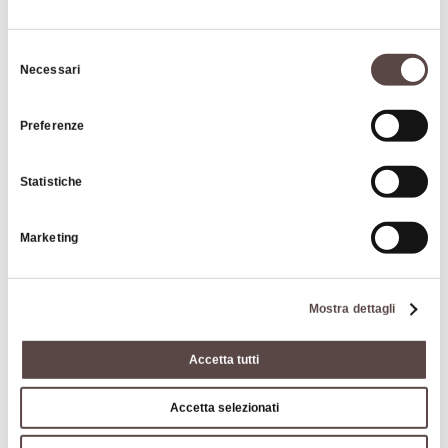
Selezione
Necessari
del
consenso
Preferenze
|
©
contributors ©
Leaflet
OpenStreetMap
CARTO
Statistiche
Hotel Il Fondaccio
Marketing
Via Gasperini 22
40042 Lizzano in Belvedere
Mostra dettagli
COME ARRIVARE
Accetta tutti
Contatti
Accetta selezionati